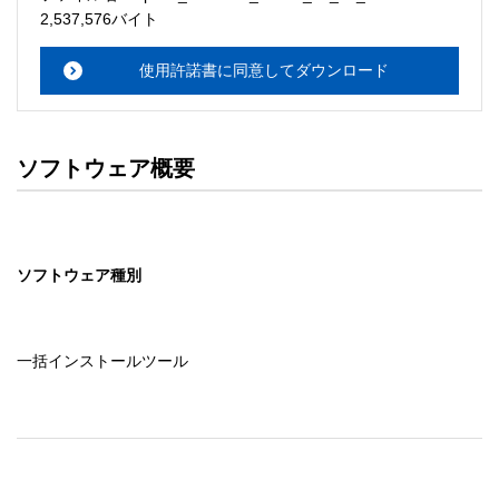
・本サーバでは、ユーザーサポートは行いません。搭載ソ
2,537,576バイト
フトウェアについてのお問い合わせは、最寄りのインフォ
メーションセンターまでお願い

使用許諾書に同意してダウンロード
　いたします。ファイル解凍後に必ずドキュメントファイ
ルをお読み下さい。 

ソフトウェアの保証範囲 

ソフトウェア概要
・ソフトウェアのダウンロード・導入はお客様の責任にお
いて行っていただきます。 

・ソフトウェアは、予告せず改良、変更することがありま
す。 

ソフトウェア種別
著作権者 

配布ソフトウェアの著作権は、特に記載のあるものを除き
セイコーエプソン株式会社に帰属します。
一括インストールツール