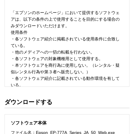
「エプソンのホームページ」において提供するソフトウェ
アは、以下の条件の上で使用することを目的にする場合の
みダウンロードいただけます。 

使用条件 

・各ソフトウェア紹介に掲載されている使用条件に合致し
ている。 

・他のメディアへの一切の転載を行わない。 

・各ソフトウェアの対象機種用として使用する。 

・本ソフトウェアを商行為に使用しない。（レンタル・疑
似レンタル行為や第３者へ販売しない。） 

・各ソフトウェア紹介に記載されている動作環境を有して
いる。 

・本ソフトウェアにより生じたいかなる損害についてもセ
イコーエプソンにその責任を問わない。 

ダウンロードする
・ソフトウェアを改変、またはリバースエンジニアリング
をしない。 

・日本国内のみで使用する。 

ソフトウェア本体
ソフトウェアのサポート 

ファイル名：Epson_EP-777A_Series_JA_50_Web.exe