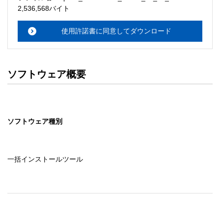
・本サーバでは、ユーザーサポートは行いません。搭載ソ
2,536,568バイト
フトウェアについてのお問い合わせは、最寄りのインフォ
メーションセンターまでお願い

使用許諾書に同意してダウンロード
　いたします。ファイル解凍後に必ずドキュメントファイ
ルをお読み下さい。 

ソフトウェアの保証範囲 

ソフトウェア概要
・ソフトウェアのダウンロード・導入はお客様の責任にお
いて行っていただきます。 

・ソフトウェアは、予告せず改良、変更することがありま
す。 

ソフトウェア種別
著作権者 

配布ソフトウェアの著作権は、特に記載のあるものを除き
セイコーエプソン株式会社に帰属します。
一括インストールツール