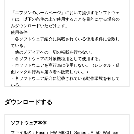
「エプソンのホームページ」において提供するソフトウェ
アは、以下の条件の上で使用することを目的にする場合の
みダウンロードいただけます。 

使用条件 

・各ソフトウェア紹介に掲載されている使用条件に合致し
ている。 

・他のメディアへの一切の転載を行わない。 

・各ソフトウェアの対象機種用として使用する。 

・本ソフトウェアを商行為に使用しない。（レンタル・疑
似レンタル行為や第３者へ販売しない。） 

・各ソフトウェア紹介に記載されている動作環境を有して
いる。 

・本ソフトウェアにより生じたいかなる損害についてもセ
イコーエプソンにその責任を問わない。 

ダウンロードする
・ソフトウェアを改変、またはリバースエンジニアリング
をしない。 

・日本国内のみで使用する。 

ソフトウェア本体
ソフトウェアのサポート 

ファイル名：Epson_EW-M630T_Series_JA_50_Web.exe