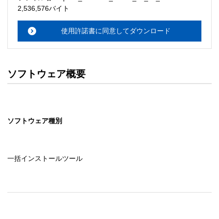
・本サーバでは、ユーザーサポートは行いません。搭載ソ
2,536,576バイト
フトウェアについてのお問い合わせは、最寄りのインフォ
メーションセンターまでお願い

使用許諾書に同意してダウンロード
　いたします。ファイル解凍後に必ずドキュメントファイ
ルをお読み下さい。 

ソフトウェアの保証範囲 

ソフトウェア概要
・ソフトウェアのダウンロード・導入はお客様の責任にお
いて行っていただきます。 

・ソフトウェアは、予告せず改良、変更することがありま
す。 

ソフトウェア種別
著作権者 

配布ソフトウェアの著作権は、特に記載のあるものを除き
セイコーエプソン株式会社に帰属します。
一括インストールツール