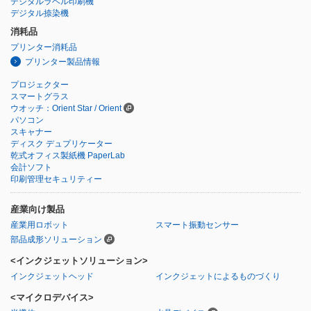
デジタルラベル印刷機
デジタル捺染機
消耗品
プリンター消耗品
プリンター製品情報
プロジェクター
スマートグラス
ウオッチ：Orient Star / Orient
パソコン
スキャナー
ディスク デュプリケーター
乾式オフィス製紙機 PaperLab
会計ソフト
印刷管理セキュリティー
産業向け製品
産業用ロボット
スマート振動センサー
部品成形ソリューション
<インクジェットソリューション>
インクジェットヘッド
インクジェットによるものづくり
<マイクロデバイス>