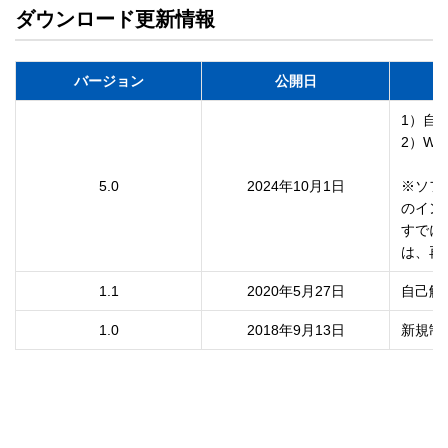
ダウンロード更新情報
バージョン
公開日
1）自
2）Wi
5.0
2024年10月1日
※ソフ
のイン
すでに
は、再
1.1
2020年5月27日
自己解
1.0
2018年9月13日
新規制