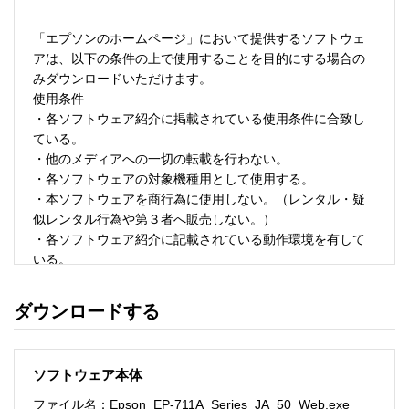
「エプソンのホームページ」において提供するソフトウェ
アは、以下の条件の上で使用することを目的にする場合の
みダウンロードいただけます。 

使用条件 

・各ソフトウェア紹介に掲載されている使用条件に合致し
ている。 

・他のメディアへの一切の転載を行わない。 

・各ソフトウェアの対象機種用として使用する。 

・本ソフトウェアを商行為に使用しない。（レンタル・疑
似レンタル行為や第３者へ販売しない。） 

・各ソフトウェア紹介に記載されている動作環境を有して
いる。 

・本ソフトウェアにより生じたいかなる損害についてもセ
イコーエプソンにその責任を問わない。 

ダウンロードする
・ソフトウェアを改変、またはリバースエンジニアリング
をしない。 

・日本国内のみで使用する。 

ソフトウェア本体
ソフトウェアのサポート 

ファイル名：Epson_EP-711A_Series_JA_50_Web.exe