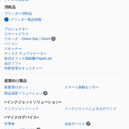
消耗品
プリンター消耗品
プリンター製品情報
プロジェクター
スマートグラス
ウオッチ：Orient Star / Orient
パソコン
スキャナー
ディスク デュプリケーター
乾式オフィス製紙機 PaperLab
会計ソフト
印刷管理セキュリティー
産業向け製品
産業用ロボット
スマート振動センサー
部品成形ソリューション
<インクジェットソリューション>
インクジェットヘッド
インクジェットによるものづくり
<マイクロデバイス>
半導体
水晶デバイス