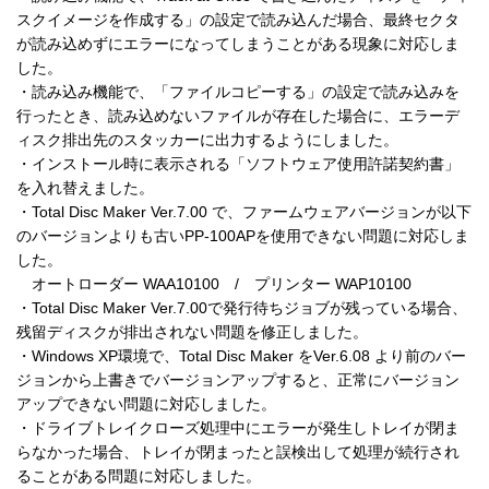
スクイメージを作成する」の設定で読み込んだ場合、最終セクタ
が読み込めずにエラーになってしまうことがある現象に対応しま
した。

・読み込み機能で、「ファイルコピーする」の設定で読み込みを
行ったとき、読み込めないファイルが存在した場合に、エラーデ
ィスク排出先のスタッカーに出力するようにしました。

・インストール時に表示される「ソフトウェア使用許諾契約書」
を入れ替えました。

・Total Disc Maker Ver.7.00 で、ファームウェアバージョンが以下
のバージョンよりも古いPP-100APを使用できない問題に対応しま
した。

　オートローダー WAA10100　/　プリンター WAP10100

・Total Disc Maker Ver.7.00で発行待ちジョブが残っている場合、
残留ディスクが排出されない問題を修正しました。

・Windows XP環境で、Total Disc Maker をVer.6.08 より前のバー
ジョンから上書きでバージョンアップすると、正常にバージョン
アップできない問題に対応しました。

・ドライブトレイクローズ処理中にエラーが発生しトレイが閉ま
らなかった場合、トレイが閉まったと誤検出して処理が続行され
ることがある問題に対応しました。
