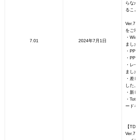
らなか
ること
Ver.
をご利
・Wind
7.01
2024年7月1日
ました。
・PP-1
・PP-
・レー
ました。
・差し
した。

・新し
・Tot
ードを
【TD Br
Ver.7