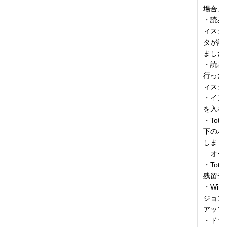
場合、
・読み込
ィスク
タが読
ました。
・読み
行った
ィスク
・イン
を入れ
・Tot
下のバ
しました
　オート
・Tot
残留デ
・Wind
ジョン
アップ
・ドラ