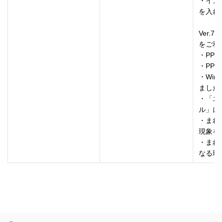
・イン
を入れ
Ver.
をご利
・PP-
・PP-
・Wind
ました。
・「エ
ル」に
・まれに
現象を
・まれ
なる現