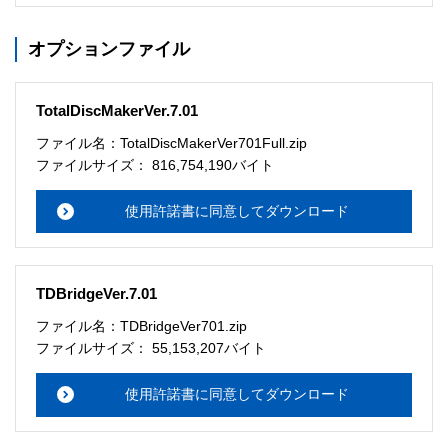
ソフトウェアのサポート 

オプションファイル
・本サーバでは、ユーザーサポートは行いません。搭載ソ
フトウェアについてのお問い合わせは、最寄りのインフォ
メーションセンターまでお願い

TotalDiscMakerVer.7.01
　いたします。ファイル解凍後に必ずドキュメントファイ
ルをお読み下さい。 

ファイル名：TotalDiscMakerVer701Full.zip
ファイルサイズ： 816,754,190バイト
ソフトウェアの保証範囲 

・ソフトウェアのダウンロード・導入はお客様の責任にお
使用許諾書に同意してダウンロード
いて行っていただきます。 

・ソフトウェアは、予告せず改良、変更することがありま
す。 

TDBridgeVer.7.01
著作権者 

ファイル名：TDBridgeVer701.zip
配布ソフトウェアの著作権は、特に記載のあるものを除き
ファイルサイズ： 55,153,207バイト
セイコーエプソン株式会社に帰属します。
使用許諾書に同意してダウンロード