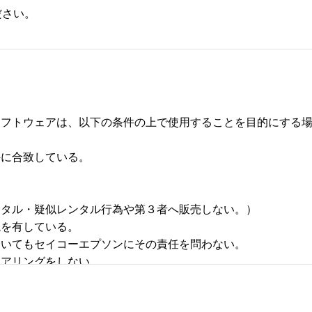
ださい。
フトウェアは、以下の条件の上で使用することを目的にする場合
合致している。 



タル・疑似レンタル行為や第３者へ販売しない。） 

有している。 

いてもセイコーエプソンにその責任を問わない。 

リングをしない。 
