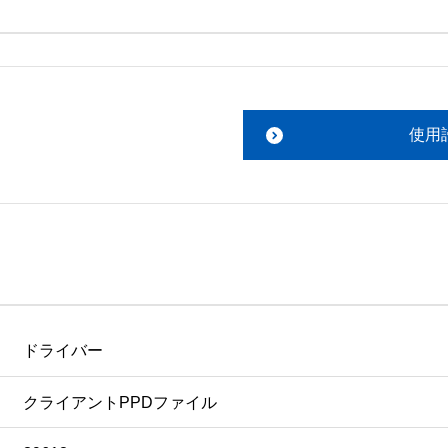
。搭載ソフトウェアについてのお問い合わせは、最寄りのイン
ファイルをお読み下さい。 

責任において行っていただきます。 

使用
あります。 

ものを除きセイコーエプソン株式会社に帰属します。
ドライバー
クライアントPPDファイル