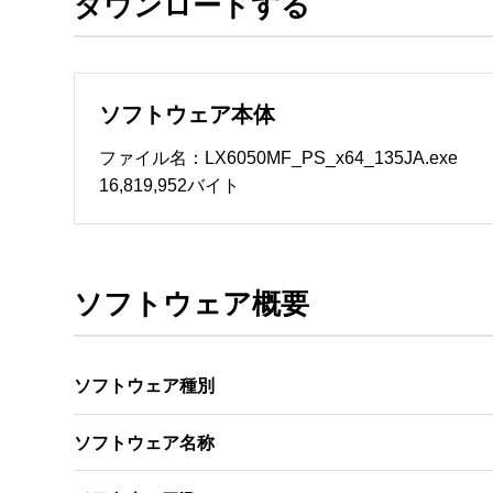
ダウンロードする
ソフトウェアのサポート 

・本サーバでは、ユーザーサポートは行いません
　いたします。ファイル解凍後に必ずドキュメント
ソフトウェア本体
ソフトウェアの保証範囲 

・ソフトウェアのダウンロード・導入はお客様の
ファイル名：LX6050MF_PS_x64_135JA.exe
・ソフトウェアは、予告せず改良、変更することが
16,819,952バイト
著作権者 

配布ソフトウェアの著作権は、特に記載のある
ソフトウェア概要
ソフトウェア種別
ソフトウェア名称