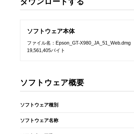
ダウンロードする
ソフトウェアのサポート 

・本サーバでは、ユーザーサポートは行いません
　いたします。ファイル解凍後に必ずドキュメント
ソフトウェア本体
ソフトウェアの保証範囲 

・ソフトウェアのダウンロード・導入はお客様の
ファイル名：Epson_GT-X980_JA_51_Web.dmg
・ソフトウェアは、予告せず改良、変更することが
19,561,405バイト
著作権者 

配布ソフトウェアの著作権は、特に記載のある
ソフトウェア概要
ソフトウェア種別
ソフトウェア名称