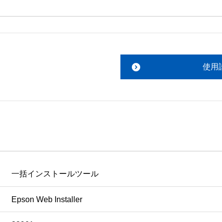
。搭載ソフトウェアについてのお問い合わせは、最寄りのイン
ファイルをお読み下さい。 

責任において行っていただきます。 

使用
あります。 

ものを除きセイコーエプソン株式会社に帰属します。
一括インストールツール
Epson Web Installer