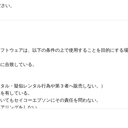
ださい。
フトウェアは、以下の条件の上で使用することを目的にする場合
合致している。 



タル・疑似レンタル行為や第３者へ販売しない。） 

有している。 

いてもセイコーエプソンにその責任を問わない。 

リングをしない。 
