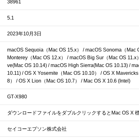
38961
5.1
2023年10月3日
macOS Sequoia（Mac OS 15.x） / macOS Sonoma（Mac OS
Monterey（Mac OS 12.x） / macOS Big Sur（Mac OS 11.x
ve(Mac OS 10.14) / macOS High Sierra(Mac OS 10.13) / ma
10.11) / OS X Yosemite（Mac OS 10.10） / OS X Maveric
8） / OS X Lion（Mac OS 10.7） / Mac OS X 10.6 (Intel)
GT-X980
ダウンロードファイルをダブルクリックするとMac OS 
セイコーエプソン株式会社