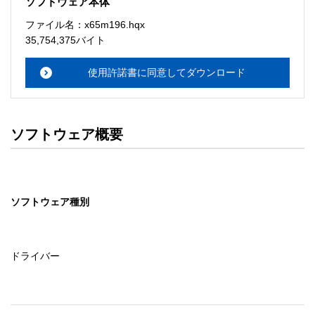
ソフトウェア本体
ソフトウェアのサポート 

ファイル名：x65m196.hqx
・本サーバでは、ユーザーサポートは行いません。搭載ソ
35,754,375バイト
フトウェアについてのお問い合わせは、最寄りのインフォ
メーションセンターまでお願い

使用許諾書に同意してダウンロード
　いたします。ファイル解凍後に必ずドキュメントファイ
ルをお読み下さい。 

ソフトウェアの保証範囲 

ソフトウェア概要
・ソフトウェアのダウンロード・導入はお客様の責任にお
いて行っていただきます。 

・ソフトウェアは、予告せず改良、変更することがありま
す。 

ソフトウェア種別
著作権者 

配布ソフトウェアの著作権は、特に記載のあるものを除き
セイコーエプソン株式会社に帰属します。
ドライバー