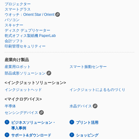
プロジェクター
スマートグラス
ウオッチ：Orient Star / Orient
パソコン
スキャナー
ディスク デュプリケーター
乾式オフィス製紙機 PaperLab
会計ソフト
印刷管理セキュリティー
産業向け製品
産業用ロボット
スマート振動センサー
部品成形ソリューション
<インクジェットソリューション>
インクジェットヘッド
インクジェットによるものづくり
<マイクロデバイス>
半導体
水晶デバイス
センシングデバイス
ビジネスソリューション・
プリント活用
導入事例
サポート&ダウンロード
ショッピング