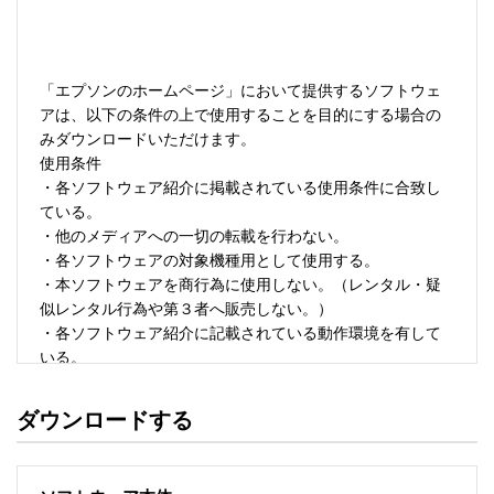
「エプソンのホームページ」において提供するソフトウェ
アは、以下の条件の上で使用することを目的にする場合の
みダウンロードいただけます。 

使用条件 

・各ソフトウェア紹介に掲載されている使用条件に合致し
ている。 

・他のメディアへの一切の転載を行わない。 

・各ソフトウェアの対象機種用として使用する。 

・本ソフトウェアを商行為に使用しない。（レンタル・疑
似レンタル行為や第３者へ販売しない。） 

・各ソフトウェア紹介に記載されている動作環境を有して
いる。 

・本ソフトウェアにより生じたいかなる損害についてもセ
イコーエプソンにその責任を問わない。 

ダウンロードする
・ソフトウェアを改変、またはリバースエンジニアリング
をしない。 

・日本国内のみで使用する。 
