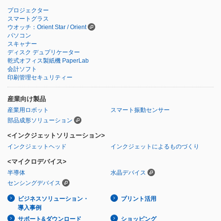
プロジェクター
スマートグラス
ウオッチ：Orient Star / Orient
パソコン
スキャナー
ディスク デュプリケーター
乾式オフィス製紙機 PaperLab
会計ソフト
印刷管理セキュリティー
産業向け製品
産業用ロボット
スマート振動センサー
部品成形ソリューション
<インクジェットソリューション>
インクジェットヘッド
インクジェットによるものづくり
<マイクロデバイス>
半導体
水晶デバイス
センシングデバイス
ビジネスソリューション・
プリント活用
導入事例
サポート&ダウンロード
ショッピング