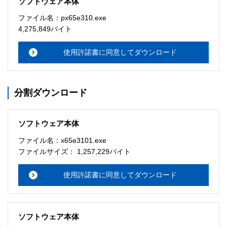
ソフトウェア本体
ソフトウェアのサポート 

ファイル名：px65e310.exe
・本サーバでは、ユーザーサポートは行いません。搭載ソ
4,275,849バイト
フトウェアについてのお問い合わせは、最寄りのインフォ
メーションセンターまでお願い

使用許諾書に同意してダウンロード
　いたします。ファイル解凍後に必ずドキュメントファイ
ルをお読み下さい。 

分割ダウンロード
ソフトウェアの保証範囲 

・ソフトウェアのダウンロード・導入はお客様の責任にお
いて行っていただきます。 

ソフトウェア本体
・ソフトウェアは、予告せず改良、変更することがありま
す。 

ファイル名：x65e3101.exe
ファイルサイズ： 1,257,229バイト
著作権者 

配布ソフトウェアの著作権は、特に記載のあるものを除き
使用許諾書に同意してダウンロード
セイコーエプソン株式会社に帰属します。
ソフトウェア本体