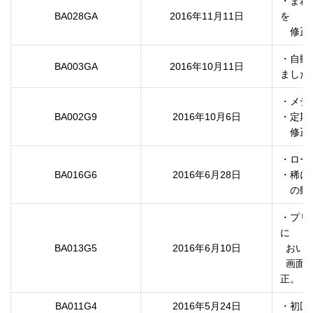
・まれ
BA028GA
2016年11月11日
を

　修正
・自動
BA003GA
2016年10月11日
ました
・メデ
BA002G9
2016年10月6日
・定期
・ロー
BA016G6
2016年6月28日
・稀に
　の動
・プリ
に

BA013G5
2016年6月10日
  おいて、ヘッド洗浄もしくは長期保管メンテナンスを実施する

  画面に表示されるクリーニングカートリッジの型番の誤記を修
正。
BA011G4
2016年5月24日
・初回