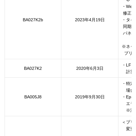
・Web
 修正しました。

BA027K2b
2023年4月19日
・タイ
 同期が成功するまで待ってからNWを初期化すると、

 パネル上の日時設定画面が表示されない点を修正しました。

※ネッ
  プ
・LF
BA027K2
2020年6月3日
・特定
　場合
BA005J8
2019年9月30日
・Eps
　エラ
＜プリ
　変更な