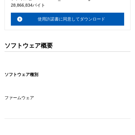
・本サーバでは、ユーザーサポートは行いません。搭載ソ
28,866,834バイト
フトウェアについてのお問い合わせは、最寄りのインフォ
メーションセンターまでお願い

使用許諾書に同意してダウンロード
　いたします。ファイル解凍後に必ずドキュメントファイ
ルをお読み下さい。 

ソフトウェアの保証範囲 

ソフトウェア概要
・ソフトウェアのダウンロード・導入はお客様の責任にお
いて行っていただきます。 

・ソフトウェアは、予告せず改良、変更することがありま
す。 

ソフトウェア種別
著作権者 

配布ソフトウェアの著作権は、特に記載のあるものを除き
セイコーエプソン株式会社に帰属します。
ファームウェア