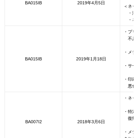
BA015IB
2019年4月5日
＜ネッ
　・海
・プリ
　不具
・メデ
BA015IB
2019年1月18日
・サー
・印刷
・ネッ
・特定
　復帰
BA007I2
2018年3月6日
・メデ