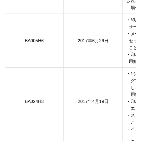
される

・印刷
  サービスコールエラーE67Eが発生する点を修正しました。

・メデ
BA005H6
2017年6月29日
  セットレバーを下すとプラテン上に数パス分印刷される

  ことがある点を修正。

・印刷
  用
・1ジ
　グツ
　しま
　用紙
BA024H3
2017年4月19日
・印刷
　エラ
・スリ
　こと
・イン