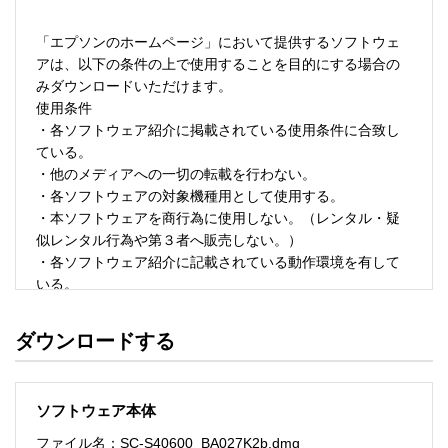
「エプソンのホームページ」において提供するソフトウェ
アは、以下の条件の上で使用することを目的にする場合の
みダウンロードいただけます。 

使用条件 

・各ソフトウェア紹介に掲載されている使用条件に合致し
ている。 

・他のメディアへの一切の転載を行わない。 

・各ソフトウェアの対象機種用として使用する。 

・本ソフトウェアを商行為に使用しない。（レンタル・疑
似レンタル行為や第３者へ販売しない。） 

・各ソフトウェア紹介に記載されている動作環境を有して
いる。 

・本ソフトウェアにより生じたいかなる損害についてもセ
イコーエプソンにその責任を問わない。 

ダウンロードする
・ソフトウェアを改変、またはリバースエンジニアリング
をしない。 

・日本国内のみで使用する。 

ソフトウェア本体
ソフトウェアのサポート 

ファイル名：SC-S40600_BA027K2b.dmg