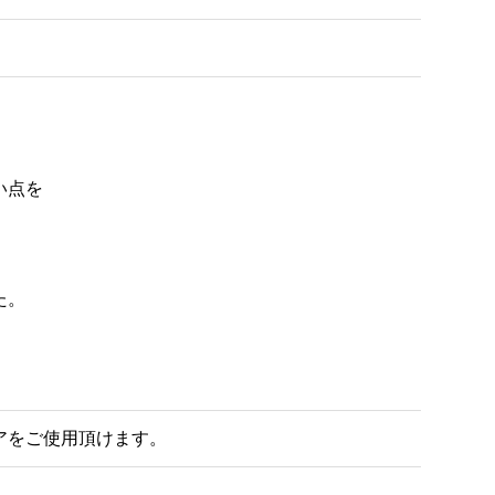
点を

。

アをご使用頂けます。