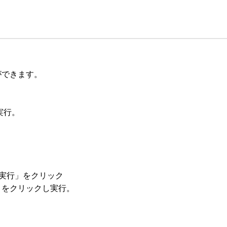
できます。

行。

実行」をクリック

をクリックし実行。
