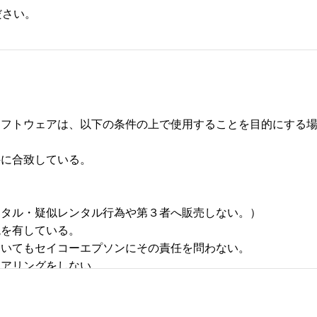
ださい。
フトウェアは、以下の条件の上で使用することを目的にする場合
合致している。 



タル・疑似レンタル行為や第３者へ販売しない。） 

有している。 

いてもセイコーエプソンにその責任を問わない。 

リングをしない。 
