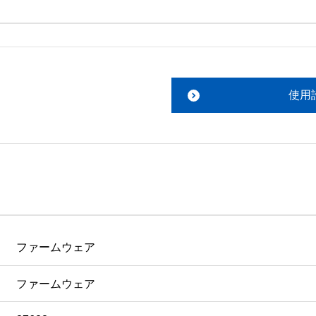
。搭載ソフトウェアについてのお問い合わせは、最寄りのイン
ファイルをお読み下さい。 

責任において行っていただきます。 

使用
あります。 

ものを除きセイコーエプソン株式会社に帰属します。
ファームウェア
ファームウェア