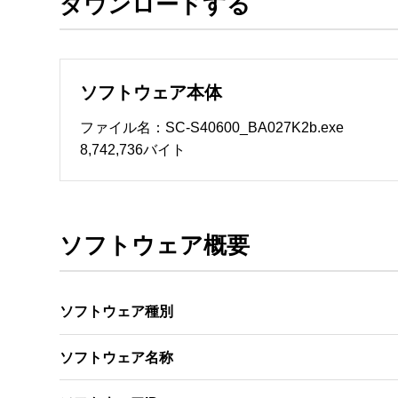
ダウンロードする
ソフトウェアのサポート 

・本サーバでは、ユーザーサポートは行いません
　いたします。ファイル解凍後に必ずドキュメント
ソフトウェア本体
ソフトウェアの保証範囲 

・ソフトウェアのダウンロード・導入はお客様の
ファイル名：SC-S40600_BA027K2b.exe
・ソフトウェアは、予告せず改良、変更することが
8,742,736バイト
著作権者 

配布ソフトウェアの著作権は、特に記載のある
ソフトウェア概要
ソフトウェア種別
ソフトウェア名称