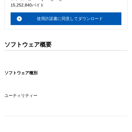
・本サーバでは、ユーザーサポートは行いません。搭載ソ
15,252,840バイト
フトウェアについてのお問い合わせは、最寄りのインフォ
メーションセンターまでお願い

使用許諾書に同意してダウンロード
　いたします。ファイル解凍後に必ずドキュメントファイ
ルをお読み下さい。 

ソフトウェアの保証範囲 

ソフトウェア概要
・ソフトウェアのダウンロード・導入はお客様の責任にお
いて行っていただきます。 

・ソフトウェアは、予告せず改良、変更することがありま
す。 

ソフトウェア種別
著作権者 

配布ソフトウェアの著作権は、特に記載のあるものを除き
セイコーエプソン株式会社に帰属します。
ユーティリティー