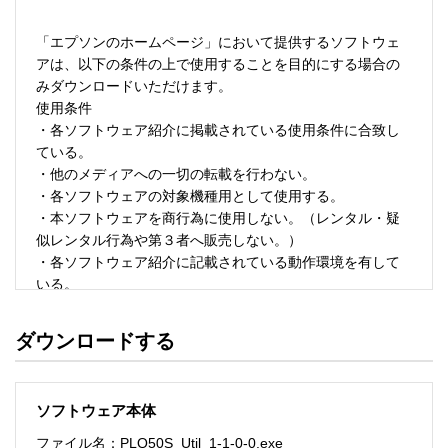
「エプソンのホームページ」において提供するソフトウェ
アは、以下の条件の上で使用することを目的にする場合の
みダウンロードいただけます。 

使用条件 

・各ソフトウェア紹介に掲載されている使用条件に合致し
ている。 

・他のメディアへの一切の転載を行わない。 

・各ソフトウェアの対象機種用として使用する。 

・本ソフトウェアを商行為に使用しない。（レンタル・疑
似レンタル行為や第３者へ販売しない。） 

・各ソフトウェア紹介に記載されている動作環境を有して
いる。 

・本ソフトウェアにより生じたいかなる損害についてもセ
イコーエプソンにその責任を問わない。 

ダウンロードする
・ソフトウェアを改変、またはリバースエンジニアリング
をしない。 

・日本国内のみで使用する。 

ソフトウェア本体
ソフトウェアのサポート 

ファイル名：PLQ50S_Util_1-1-0-0.exe