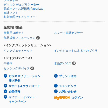
スキャナー
ディスク デュプリケーター
乾式オフィス製紙機 PaperLab
会計ソフト
印刷管理セキュリティー
産業向け製品
産業用ロボット
スマート振動センサー
部品成形ソリューション
<インクジェットソリューション>
インクジェットヘッド
インクジェットによるものづくり
<マイクロデバイス>
半導体
水晶デバイス
センシングデバイス
ビジネスソリューション・
プリント活用
導入事例
サポート&ダウンロード
ショッピング
企業情報
お問い合わせ
セミナー・イベント・
ログイン
キャンペーン