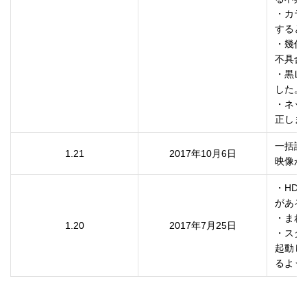
・カラ
すると
・幾何
不具合
・黒レ
した。

・ネッ
正しま
一括設
1.21
2017年10月6日
・HD
がある
・まれ
1.20
2017年7月25日
・スタ
起動し