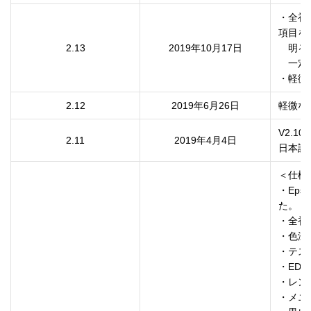
・全初
項目を
2.13
2019年10月17日
　明る
　一定
2.12
2019年6月26日
軽微な
V2.
2.11
2019年4月4日
日本語
＜仕様
・Epso
た。

・全初
・色温
・テス
・ED
・レン
・メニ