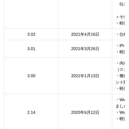
　5)
＜その他
・軽微
3.02
2021年4月16日
・仕様
・iPro
3.01
2021年3月26日
・軽微
・内蔵
（スタ
3.00
2021年1月13日
・幾何
ント数が
・軽微
・We
ました。
2.14
2020年6月12日
・We
・軽微