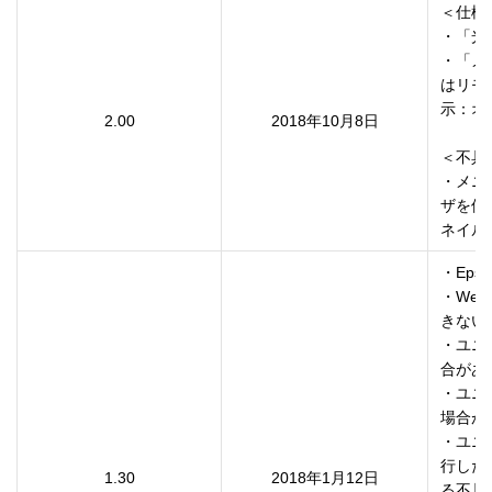
＜仕様
・「光
・「メ
はリモ
示：オ
2.00
2018年10月8日
＜不具
・メニ
ザを使
ネイル
・Epson
・We
きない
・ユニ
合があ
・ユニ
場合が
・ユニ
行した
1.30
2018年1月12日
る不具