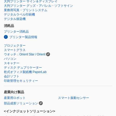
大判プリンター サイン＆ディスプレイ
大判プリンター グッズ・アパレル・ソフトサイン
業務用写真・プリントシステム
デジタルラベル印刷機
デジタル捺染機
消耗品
プリンター消耗品
プリンター製品情報
プロジェクター
スマートグラス
ウオッチ：Orient Star / Orient
パソコン
スキャナー
ディスク デュプリケーター
乾式オフィス製紙機 PaperLab
会計ソフト
印刷管理セキュリティー
産業向け製品
産業用ロボット
スマート振動センサー
部品成形ソリューション
<インクジェットソリューション>