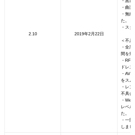
・黒レ
・曲面
・無線L
た。

・スタ
2.10
2019年2月22日
＜不具
・全黒
間を短
・RFC
ドレス
・AV
をスム
・レン
不具合
・We
レベル
た。

・一部
しまし