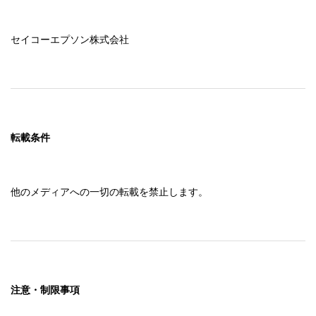
っている可能性があります。

　送受信されるデータ、情報には当社製品に関する情報、
セイコーエプソン株式会社
使用者の居住国または地域、当社製品の状態等が含まれま
す。

　当社はそれらのデータ、情報を使用者の承諾なしに使用
する場合がありますが、使用者の許諾なしに個人を特定で
きる情報を入手することはありません。

　ただし、個人を特定できない情報については、当社製品
を使用されるお客様へのサービス向上のために統計資料と
転載条件
して用いることがあります。

　使用者が「ソフトウェア」のインストールに同意した場
合、インターネットによるいかなる送受信は当社の定め
他のメディアへの一切の転載を禁止します。
る、また過去に定めた個人情報保護方針に基づいて行われ
ます。個人情報保護方針は当社ホームページにおいて公開
しております。

９．準拠法及び分離性

　この契約書は、日本法を準拠法として、同法によって解
注意・制限事項
釈されるものです。

　この契約書の中のある条項が裁判所によって無効と判断