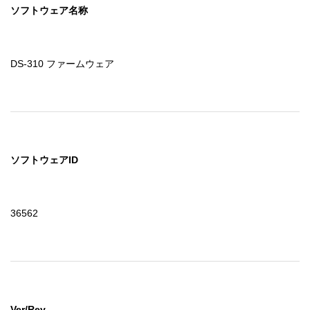
なりません。

ソフトウェア名称
３．使用者がしてはならないこと

　この契約書で許諾されていない方法で「ソフトウェア」
を使用したり、その複製物を作ったりすることはできませ
DS-310 ファームウェア
ん。

　使用者は「ソフトウェア」を逆コンパイル、逆アセンブ
ル、リバースエンジニアその他の方法により「ソフトウェ
ア」のソースコードを追跡するような試みをすることはで
きません。

　使用者は、「ソフトウェア」を、レンタル、リース、貸
ソフトウェアID
付、再頒布することはできません。

　また、使用者は、「ソフトウェア」を変更したり、「ソ
フトウェア」の全体又は一部を使用して二次的著作物を作
36562
成することはできません。

４．契約の終了

　使用者は、「ソフトウェア」及びそれらの複製物すべて
を破棄することによりいつでもこの契約を終了することが
できます。

　使用者がこの契約書の条項のいずれかに違反した場合に
Ver/Rev