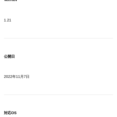
は、当社から通告することなく、直ちにこの契約は解除さ
れます。

　使用者はこの契約の終了時には、「ソフトウェア」及び
1.21
それらの複製物すべてを破棄しなければなりません。

５．輸出規制

　「ソフトウェア」(複製物あるいは翻案物を含みます)に
は、「外国為替及び外国貿易法」（外為法）で規制された
ソフトウェアが含まれる場合があります。

公開日
　この場合、ユーザーは経済産業大臣の許可無く本ソフト
ウェアを規制された国、地域、そして顧客に対し輸出又は
提供してはなりません。

　また、本ソフトウェアには、米国法に基づく再輸出規制
2022年11月7日
対象品が含まれている場合があります。

　この場合、ユーザーは本ソフトウェアを米国政府が輸出
を禁止している国へ輸出若しくは再輸出、またはその国か
らのダウンロードをしてはなりません。

　また、ユーザーは米国政府が輸出を禁止している国の国
籍をもつ人に本ソフトウェアを提供してはなりません。

対応OS