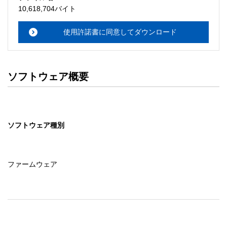
　使用者はこの契約書によって許諾されている以外ソフト
10,618,704バイト
ウェアに関するいかなる権利をも取得することはできませ
ん。

使用許諾書に同意してダウンロード
２．使用者ができること

　この契約書の条件に従って、使用者は「ソフトウェア」
を１台のコンピュータにインストールするか、使用者の管
ソフトウェア概要
理するネットワークに接続された複数のコンピュータにイ
ンストールして使用することができます。

　使用者が、使用者の管理するネットワークに接続された
複数のコンピュータに「ソフトウェア」をインストールし
ソフトウェア種別
て使用する場合、使用者はこのネットワークに接続された
複数のコンピュータを使用する第三者に対しても「ソフト
ウェア」を使用させることができますが、当該第三者がこ
の契約書の条項を全部読んだ上で同意していることが条件
ファームウェア
となります。

　更に、バックアップ用として、「ソフトウェア」を現状
の形式で１部複製することができます。

　但し、「ソフトウェア」に記載されている著作権および
その他の財産権の表示と同じ表示を複製物に付けなければ