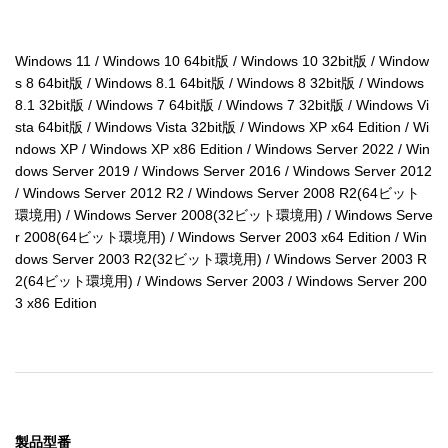
６．「ソフトウェア」に関する保証の放棄

　使用者は自己の責任において「ソフトウェア」を使用す
ることを認識し、同意するものとします。

Windows 11 / Windows 10 64bit版 / Windows 10 32bit版 / Window
　「ソフトウェア」は、現状のまま提供され如何なる種類
s 8 64bit版 / Windows 8.1 64bit版 / Windows 8 32bit版 / Windows 
の保証もありません。

8.1 32bit版 / Windows 7 64bit版 / Windows 7 32bit版 / Windows Vi
　当社と当社のライセンサー（なお、以下第６条および第
sta 64bit版 / Windows Vista 32bit版 / Windows XP x64 Edition / Wi
７条では、当社のライセンサーも含めて「当社」と称しま
ndows XP / Windows XP x86 Edition / Windows Server 2022 / Win
す）は、明示的あるいは黙示的なすべての保証を放棄しま
dows Server 2019 / Windows Server 2016 / Windows Server 2012 
す。

/ Windows Server 2012 R2 / Windows Server 2008 R2(64ビット
　ここでいう保証とは、商品化・商業可能性・使用目的に
環境用) / Windows Server 2008(32ビット環境用) / Windows Serve
ついての適切性に関する保証をいいますが、これに限定さ
r 2008(64ビット環境用) / Windows Server 2003 x64 Edition / Win
れるものではありません。

dows Server 2003 R2(32ビット環境用) / Windows Server 2003 R
　当社は、「ソフトウェア」に含まれた機能が使用者の要
2(64ビット環境用) / Windows Server 2003 / Windows Server 200
求を満足させること、あるいは「ソフトウェア」の操作が
3 x86 Edition
停止せずエラーがないこと、「ソフトウェア」の欠陥が当
社によって修正されることについても保証しません。

　更に、当社は、「ソフトウェア」の使用及び使用結果の
正確性、適確性、信頼性を保証したり表明したりすること
はありません。

　当社から、口頭あるいは文書で情報やアドバイスがあっ
製品型番