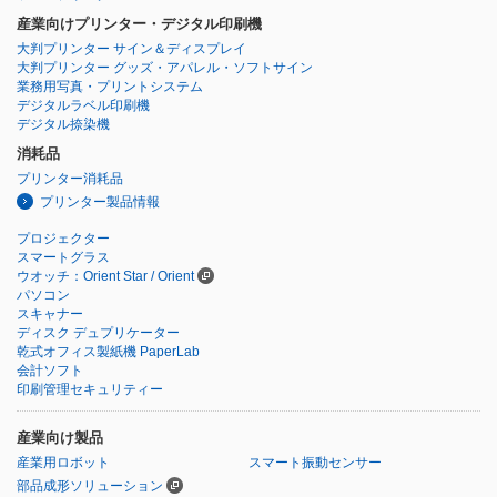
産業向けプリンター・デジタル印刷機
大判プリンター サイン＆ディスプレイ
大判プリンター グッズ・アパレル・ソフトサイン
業務用写真・プリントシステム
デジタルラベル印刷機
デジタル捺染機
消耗品
プリンター消耗品
プリンター製品情報
プロジェクター
スマートグラス
ウオッチ：Orient Star / Orient
パソコン
スキャナー
ディスク デュプリケーター
乾式オフィス製紙機 PaperLab
会計ソフト
印刷管理セキュリティー
産業向け製品
産業用ロボット
スマート振動センサー
部品成形ソリューション