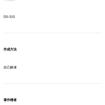
たとしても、それは、新たな保証を提供したり本保証の範
囲を広げたりするものではありません。

　もし、「ソフトウェア」に欠陥があった場合は、使用者
自身がその必要なサービスや補修にかかる費用を負担する
DS-310
ものとします。

７．責任の制限

　当社は、過失も含めた如何なる場合においても、「ソフ
トウェア」を使用又は使用不能から生じた偶発的、特別、
間接損害の責任を負わないものとします。

作成方法
　これは当社及び当社の代理人がそのような可能性を通知
されていた場合にも同様です。

　「ソフトウェア」が有償で使用許諾されたときは、如何
自己解凍
なる場合においても、当社に責任がある場合の上限の賠償
額は、使用者の損害、損失、訴訟費用等いっさいの費用を
含めて、使用者が支払った「ソフトウェア」の代金総額を
超えないものとします。

８．「ソフトウェア」によっては、使用することでインタ
ーネットに接続し、当社製品に関するデータまたはその他
著作権者
情報を使用者のコンピュータと相互に送受信する機能をも