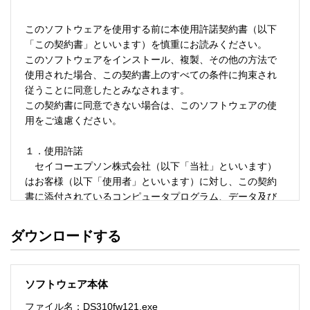
このソフトウェアを使用する前に本使用許諾契約書（以下
「この契約書」といいます）を慎重にお読みください。

このソフトウェアをインストール、複製、その他の方法で
使用された場合、この契約書上のすべての条件に拘束され
従うことに同意したとみなされます。

この契約書に同意できない場合は、このソフトウェアの使
用をご遠慮ください。

１．使用許諾

　セイコーエプソン株式会社（以下「当社」といいます）
はお客様（以下「使用者」といいます）に対し、この契約
書に添付されているコンピュータプログラム、データ及び
付属印刷物（以下「ソフトウェア」といいます）を当社製
品と共に使用する場合のみ下記の使用条件で使用する権利
ダウンロードする
を許諾します。

　使用者は「ソフトウェア」が記録されているディスクや
その他の記憶媒体を所有することになりますが、「ソフト
ソフトウェア本体
ウェア」に関する著作権その他の権利は当社又は当社のラ
イセンサーが保有しています。

ファイル名：DS310fw121.exe