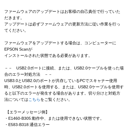
された場合でも、残りの条項は効力を有します。

ファームウェアのアップデートはお客様の自己責任で行っていた
１０．契約の完全合意性

だきます。

　この契約書は、「ソフトウェア」の使用について、使用
アップデートは必ずファームウェアの更新方法に従い作業を行っ
者と当社の間で取り決められた内容のすべてを記載するも
てください。

のであり、本件に関して、今までに取り交わした契約（口
頭、文書の両方を含みます）に優先して適用されるもので
ファームウェアをアップデートする場合は、コンピューターに
す。

EPSON Scanが

　この契約書に関して、改訂、変更がなされないものとし
インストールされた状態である必要があります。

ます。

－－　USB2.0ポートに接続、または、USB2.0ケーブルを使った場
１１．アメリカ合衆国政府関係者が使用者の場合は以下も
合のエラー対処方法　－－

お読みください。

USB3.0とUSB2.0のポートが共存しているPCでスキャナー使用
Government End Users.

時、USB2.0ポートを使用する、または、USB2.0ケーブルを使用す
If you are acquiring the Software on behalf of any unit or ag
ると以下のエラーが発生する場合があります。切り分けと対処方
ency of the United States Government, the following provisi
法については
こちら
をご覧ください。

ons apply.  The Government agrees:

  (i) if the Software is supplied to the Department of Defens
 【エラーメッセージ例】

e (DoD), the Software is classified as "Commercial Comput
・E1460-B305:動作中、または使用できない状態です。

er Software" and the Government is acquiring only "restrict
・E583-B318:通信エラー