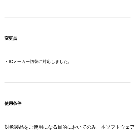
ed rights" in the Software and its documentation as that ter
m is defined in Clause 252.227-7013(c)(1) of the DFARS; a
nd

  (ii) if the Software is supplied to any unit or agency of the 
United States Government other than DoD, the Governmen
t’s rights in the Software and its documentation will be as d
変更点
efined in Clause 52.227-19(c)(2) of the FAR or, in the case 
of NASA, in Clause 18-52.227-86(d) of the NASA Suppleme
nt to the FAR.

・ICメーカー切替に対応しました。
使用条件
対象製品をご使用になる目的においてのみ、本ソフトウェア