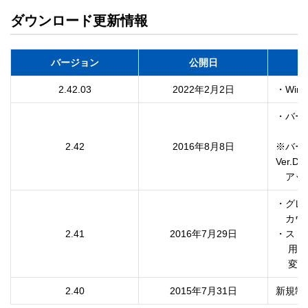
ダウンロード更新情報
バージョン
公開日
2.42.03
2022年2月2日
・Wi
・バー
2.42
2016年8月8日
※バー
Ver.D
　アッ
・グレ
　カウ
2.41
2016年7月29日
・ストア
　 用
 　変
2.40
2015年7月31日
新規制