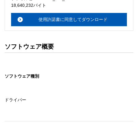
・本サーバでは、ユーザーサポートは行いません。搭載ソ
18,640,232バイト
フトウェアについてのお問い合わせは、最寄りのインフォ
メーションセンターまでお願い

使用許諾書に同意してダウンロード
　いたします。ファイル解凍後に必ずドキュメントファイ
ルをお読み下さい。 

ソフトウェアの保証範囲 

ソフトウェア概要
・ソフトウェアのダウンロード・導入はお客様の責任にお
いて行っていただきます。 

・ソフトウェアは、予告せず改良、変更することがありま
す。 

ソフトウェア種別
著作権者 

配布ソフトウェアの著作権は、特に記載のあるものを除き
セイコーエプソン株式会社に帰属します。
ドライバー