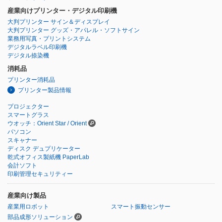
産業向けプリンター・デジタル印刷機
大判プリンター サイン＆ディスプレイ
大判プリンター グッズ・アパレル・ソフトサイン
業務用写真・プリントシステム
デジタルラベル印刷機
デジタル捺染機
消耗品
プリンター消耗品
プリンター製品情報
プロジェクター
スマートグラス
ウオッチ：Orient Star / Orient
パソコン
スキャナー
ディスク デュプリケーター
乾式オフィス製紙機 PaperLab
会計ソフト
印刷管理セキュリティー
産業向け製品
産業用ロボット
スマート振動センサー
部品成形ソリューション