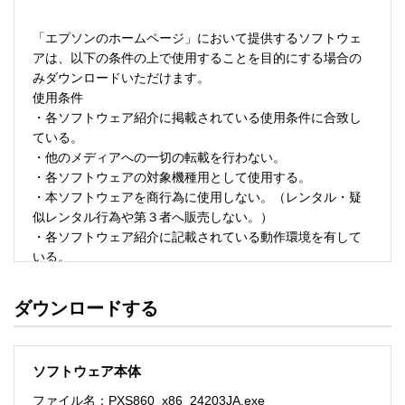
「エプソンのホームページ」において提供するソフトウェ
アは、以下の条件の上で使用することを目的にする場合の
みダウンロードいただけます。 

使用条件 

・各ソフトウェア紹介に掲載されている使用条件に合致し
ている。 

・他のメディアへの一切の転載を行わない。 

・各ソフトウェアの対象機種用として使用する。 

・本ソフトウェアを商行為に使用しない。（レンタル・疑
似レンタル行為や第３者へ販売しない。） 

・各ソフトウェア紹介に記載されている動作環境を有して
いる。 

・本ソフトウェアにより生じたいかなる損害についてもセ
イコーエプソンにその責任を問わない。 

ダウンロードする
・ソフトウェアを改変、またはリバースエンジニアリング
をしない。 

・日本国内のみで使用する。 

ソフトウェア本体
ソフトウェアのサポート 

ファイル名：PXS860_x86_24203JA.exe