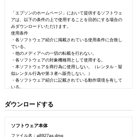
「エプソンのホームページ」において提供するソフトウェ
アは、以下の条件の上で使用することを目的にする場合の
みダウンロードいただけます。 

使用条件 

・各ソフトウェア紹介に掲載されている使用条件に合致し
ている。 

・他のメディアへの一切の転載を行わない。 

・各ソフトウェアの対象機種用として使用する。 

・本ソフトウェアを商行為に使用しない。（レンタル・疑
似レンタル行為や第３者へ販売しない。） 

・各ソフトウェア紹介に記載されている動作環境を有して
いる。 

・本ソフトウェアにより生じたいかなる損害についてもセ
イコーエプソンにその責任を問わない。 

ダウンロードする
・ソフトウェアを改変、またはリバースエンジニアリング
をしない。 

・日本国内のみで使用する。 

ソフトウェア本体
ソフトウェアのサポート 

ファイル名：a8927as.dmg