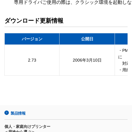
　　専用ドライバご使用の際は、クラシック環境を起動しな
ダウンロード更新情報
バージョン
公開日
・PM-9
に

2.73
2006年3月10日
　対応
・用紙
製品情報
個人・家庭向けプリンター
＜用途から選ぶ＞