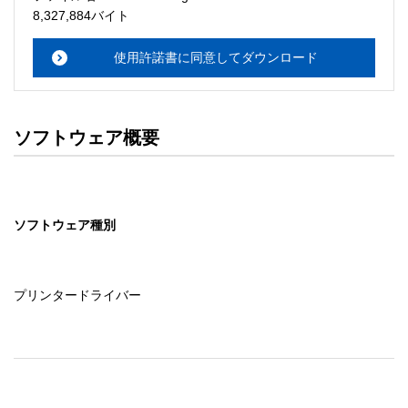
・本サーバでは、ユーザーサポートは行いません。搭載ソ
8,327,884バイト
フトウェアについてのお問い合わせは、最寄りのインフォ
メーションセンターまでお願い

使用許諾書に同意してダウンロード
　いたします。ファイル解凍後に必ずドキュメントファイ
ルをお読み下さい。 

ソフトウェアの保証範囲 

ソフトウェア概要
・ソフトウェアのダウンロード・導入はお客様の責任にお
いて行っていただきます。 

・ソフトウェアは、予告せず改良、変更することがありま
す。 

ソフトウェア種別
著作権者 

配布ソフトウェアの著作権は、特に記載のあるものを除き
セイコーエプソン株式会社に帰属します。
プリンタードライバー