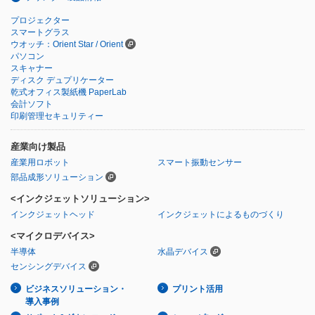
プロジェクター
スマートグラス
ウオッチ：Orient Star / Orient
パソコン
スキャナー
ディスク デュプリケーター
乾式オフィス製紙機 PaperLab
会計ソフト
印刷管理セキュリティー
産業向け製品
産業用ロボット
スマート振動センサー
部品成形ソリューション
<インクジェットソリューション>
インクジェットヘッド
インクジェットによるものづくり
<マイクロデバイス>
半導体
水晶デバイス
センシングデバイス
ビジネスソリューション・
プリント活用
導入事例