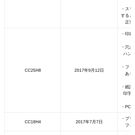
・スリー
すると、
・印刷
・穴あ
  ハングアップを修正しました。

・ファ
CC25H8
2017年9月12日
　ある
・紙詰
  印字がされる場合がある点を修正しました。

・プリ
CC18H4
2017年7月7日
　フォ