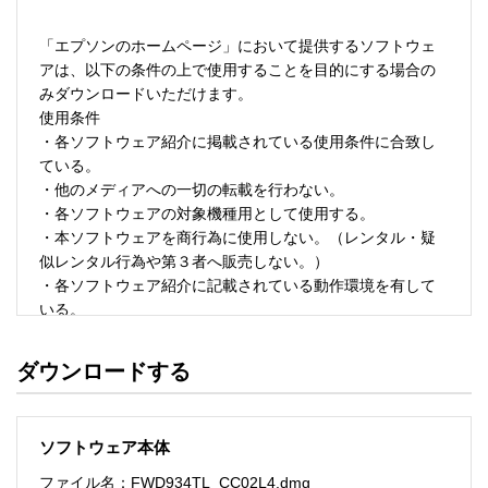
「エプソンのホームページ」において提供するソフトウェ
アは、以下の条件の上で使用することを目的にする場合の
みダウンロードいただけます。 

使用条件 

・各ソフトウェア紹介に掲載されている使用条件に合致し
ている。 

・他のメディアへの一切の転載を行わない。 

・各ソフトウェアの対象機種用として使用する。 

・本ソフトウェアを商行為に使用しない。（レンタル・疑
似レンタル行為や第３者へ販売しない。） 

・各ソフトウェア紹介に記載されている動作環境を有して
いる。 

・本ソフトウェアにより生じたいかなる損害についてもセ
イコーエプソンにその責任を問わない。 

ダウンロードする
・ソフトウェアを改変、またはリバースエンジニアリング
をしない。 

・日本国内のみで使用する。 

ソフトウェア本体
ソフトウェアのサポート 

ファイル名：FWD934TL_CC02L4.dmg