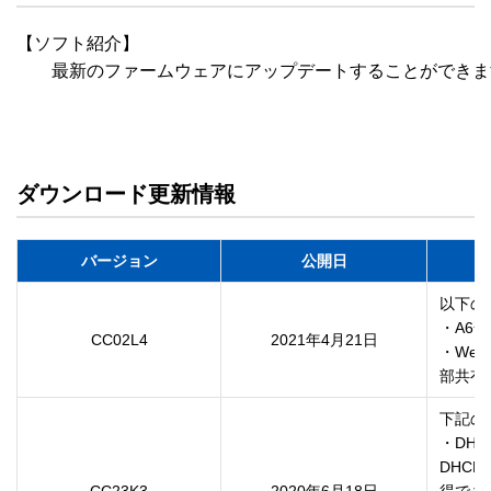
【ソフト紹介】

　　最新のファームウェアにアップデートすることができま
ダウンロード更新情報
バージョン
公開日
以下の
・A6
CC02L4
2021年4月21日
・Web
部共有
下記の
・DH
DHC