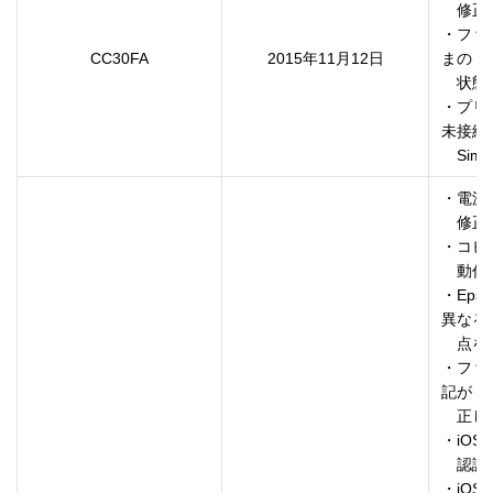
　修正
・ファ
CC30FA
2015年11月12日
まの

　状態
・プリ
未接続時
　Si
・電源
　修正
・コピ
　動作
・Eps
異なる

　点を
・ファ
記が

　正し
・iO
　認識
・iOS