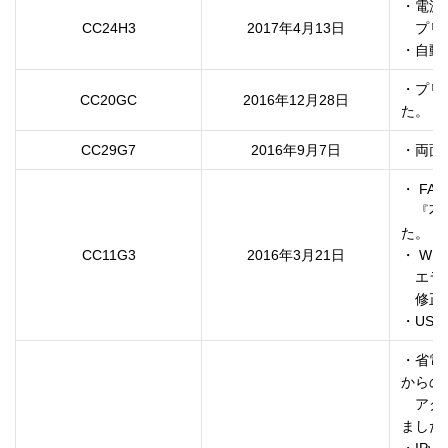
・電源
CC24H3
2017年4月13日
　プリ
・自動
・プリ
CC20GC
2016年12月28日
た。
CC29G7
2016年9月7日
・両面
・ FA
　『不
た。

CC11G3
2016年3月21日
・ W
　エラ
　修正
・US
・省電力
からの

　アク
ました。