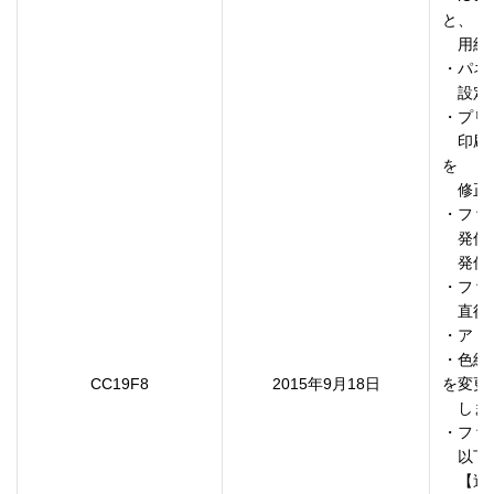
と、

　用紙
・パネ
　設定
・プリ
　印刷
を

　修正
・ファ
　発信
　発信
・ファ
　直後
・アド
・色紙
CC19F8
2015年9月18日
を変更

　しま
・ファ
　以下
　【送