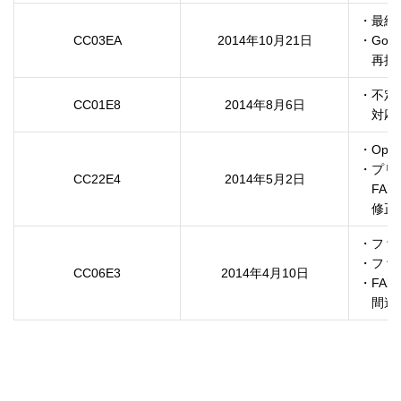
・最終
CC03EA
2014年10月21日
・Goog
　再接
・不定
CC01E8
2014年8月6日
　対応
・Op
・プリ
CC22E4
2014年5月2日
　FA
　修正
・ファ
・ファ
CC06E3
2014年4月10日
・FA
　間違