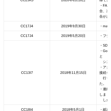
CC23K3
2020年6月18日
得でき
・FA
合、次
合があ
CC17J4
2019年9月30日
・mac
CC17J4
2019年5月20日
・フチ
・SD
・Go
と

　シス
・アク
CC13I7
2018年11月15日
接続を

　行う
た。

・連続
しま

　した
CC18I4
2018年5月1日
・紙送