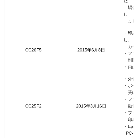
た

　場合、
し

・印刷
し、

　カラ
CC26F5
2015年6月8日
・ファ
　削除
・両面
・外付
・ポー
　受け
・ファ
CC25F2
2015年3月16日
　動作
・ファ
　印刷
・Eps
  P