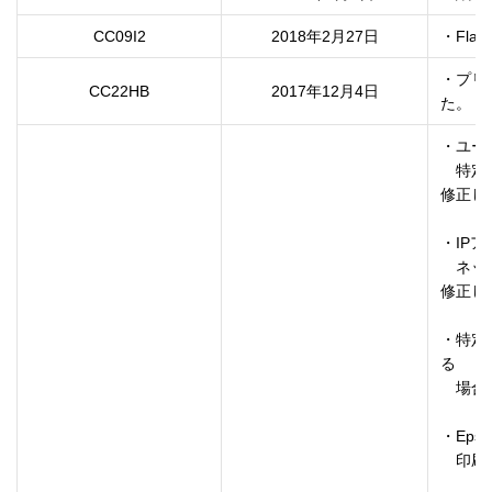
CC09I2
2018年2月27日
・Fl
・プリ
CC22HB
2017年12月4日
・ユー
　特定
修正し
・IP
　ネッ
修正し
・特定
る

　場合
・Eps
　印刷