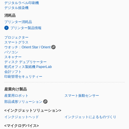
デジタルラベル印刷機
デジタル捺染機
消耗品
プリンター消耗品
プリンター製品情報
プロジェクター
スマートグラス
ウオッチ：Orient Star / Orient
パソコン
スキャナー
ディスク デュプリケーター
乾式オフィス製紙機 PaperLab
会計ソフト
印刷管理セキュリティー
産業向け製品
産業用ロボット
スマート振動センサー
部品成形ソリューション
<インクジェットソリューション>
インクジェットヘッド
インクジェットによるものづくり
<マイクロデバイス>