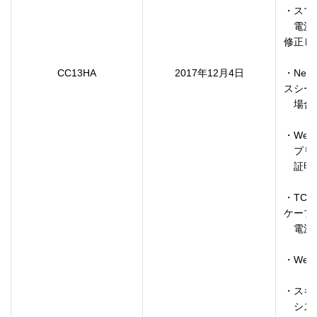
・スマ
　電源
修正し
CC13HA
2017年12月4日
・Ne
スシー
　場合
・Web
　プリタ
　証明
・TC
ケーブ
　電源
・Web
・スキ
　シス