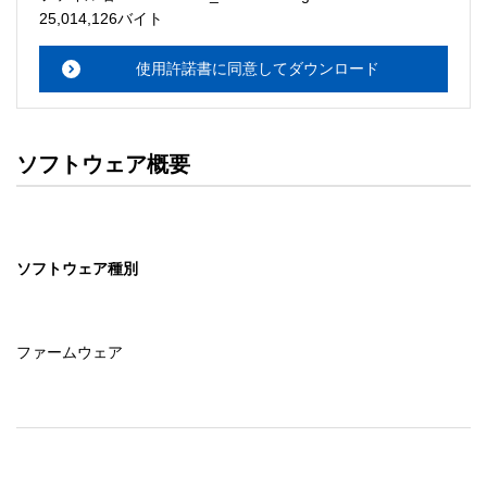
・本サーバでは、ユーザーサポートは行いません。搭載ソ
25,014,126バイト
フトウェアについてのお問い合わせは、最寄りのインフォ
メーションセンターまでお願い

使用許諾書に同意してダウンロード
　いたします。ファイル解凍後に必ずドキュメントファイ
ルをお読み下さい。 

ソフトウェアの保証範囲 

ソフトウェア概要
・ソフトウェアのダウンロード・導入はお客様の責任にお
いて行っていただきます。 

・ソフトウェアは、予告せず改良、変更することがありま
す。 

ソフトウェア種別
著作権者 

配布ソフトウェアの著作権は、特に記載のあるものを除き
セイコーエプソン株式会社に帰属します。
ファームウェア