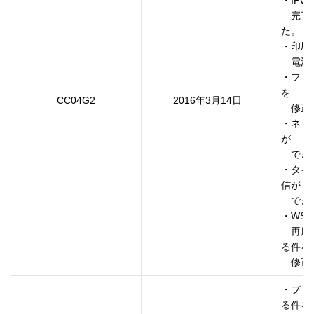
・IP
　完了
た。

・印刷
　電源
・ファ
を

CC04G2
2016年3月14日
　修正
・ネッ
が

　でき
・タイ
信が

　でき
・WS
　再度
る件を

　修正
・プリ
る件を
