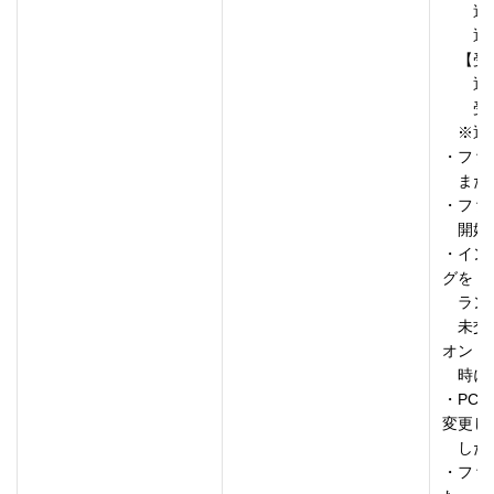
　　送
　　通
　【受
　　通
　　受
　※通
・ファ
　また
・ファ
　開始
・イン
グを

　ラン
　未交
オン

　時に
・PC
変更しま
　した。
・ファク