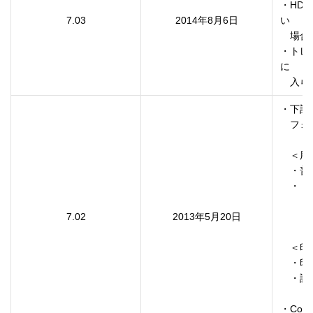
・HD
7.03
2014年8月6日
い

　場合
・トレ
に

・下記
　フォ
　＜用
　・普通
　・ト
　　（
7.02
2013年5月20日
　　　
　＜印
　・印
　・詳
・Cop