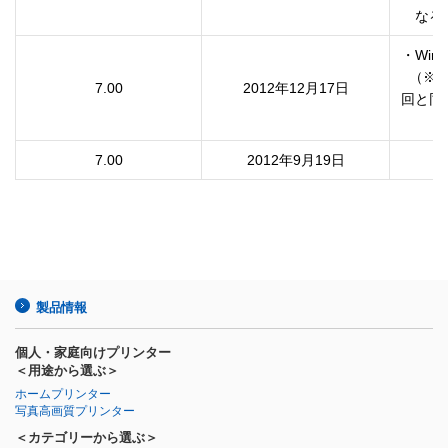
・Win
  （※ドライバーの機能に変更点はないためバージョン番号は前
7.00
2012年12月17日
回と同じ
7.00
2012年9月19日
製品情報
個人・家庭向けプリンター
＜用途から選ぶ＞
ホームプリンター
写真高画質プリンター
＜カテゴリーから選ぶ＞