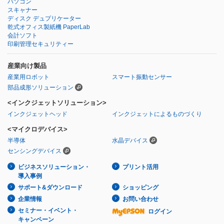
パソコン
スキャナー
ディスク デュプリケーター
乾式オフィス製紙機 PaperLab
会計ソフト
印刷管理セキュリティー
産業向け製品
産業用ロボット
スマート振動センサー
部品成形ソリューション
<インクジェットソリューション>
インクジェットヘッド
インクジェットによるものづくり
<マイクロデバイス>
半導体
水晶デバイス
センシングデバイス
ビジネスソリューション・
プリント活用
導入事例
サポート&ダウンロード
ショッピング
企業情報
お問い合わせ
セミナー・イベント・
ログイン
キャンペーン