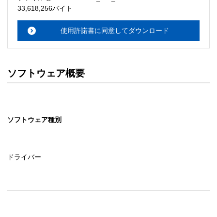
・本サーバでは、ユーザーサポートは行いません。搭載ソ
33,618,256バイト
フトウェアについてのお問い合わせは、最寄りのインフォ
メーションセンターまでお願い

使用許諾書に同意してダウンロード
　いたします。ファイル解凍後に必ずドキュメントファイ
ルをお読み下さい。 

ソフトウェアの保証範囲 

ソフトウェア概要
・ソフトウェアのダウンロード・導入はお客様の責任にお
いて行っていただきます。 

・ソフトウェアは、予告せず改良、変更することがありま
す。 

ソフトウェア種別
著作権者 

配布ソフトウェアの著作権は、特に記載のあるものを除き
セイコーエプソン株式会社に帰属します。
ドライバー