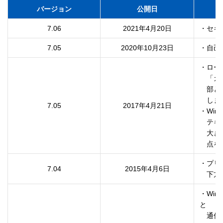
バージョン
公開日
7.06
2021年4月20日
7.05
2020年10月23日
・ロー
　「カ
　部と
　しま
7.05
2017年4月21日
・Win
　テキ
　大き
・プリ
7.04
2015年4月6日
・Win
と

　通信