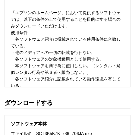
「エプソンのホームページ」において提供するソフトウェ
アは、以下の条件の上で使用することを目的にする場合の
みダウンロードいただけます。 

使用条件 

・各ソフトウェア紹介に掲載されている使用条件に合致し
ている。 

・他のメディアへの一切の転載を行わない。 

・各ソフトウェアの対象機種用として使用する。 

・本ソフトウェアを商行為に使用しない。（レンタル・疑
似レンタル行為や第３者へ販売しない。） 

・各ソフトウェア紹介に記載されている動作環境を有して
いる。 

・本ソフトウェアにより生じたいかなる損害についてもセ
イコーエプソンにその責任を問わない。 

ダウンロードする
・ソフトウェアを改変、またはリバースエンジニアリング
をしない。 

・日本国内のみで使用する。 

ソフトウェア本体
ソフトウェアのサポート 

ファイル名：SCT3K5K7K_x86_706JA.exe