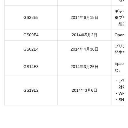
　表示
ギャッ
GS28E5
2014年6月18日
※プリン
　組み
GS09E4
2014年5月2日
Ope
プリン
GS02E4
2014年4月30日
発生す
Epso
GS14E3
2014年3月26日
た。
・プリ
　対応
GS19E2
2014年3月6日
・WPA2
・SN