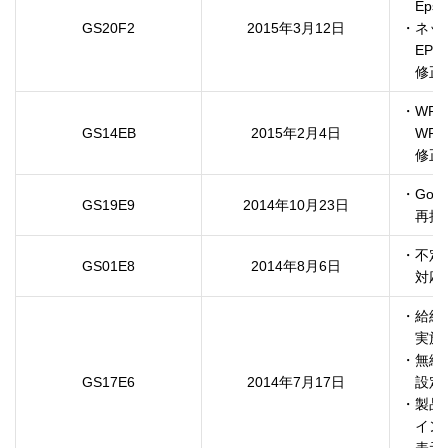
　Eps
GS20F2
2015年3月12日
・ネッ
　EPSO
　修正
・WPA2
GS14EB
2015年2月4日
　WPS
　修正
・Goog
GS19E9
2014年10月23日
　再接
・不定
GS01E8
2014年8月6日
　対応
・給紙
　実施
・無線
GS17E6
2014年7月17日
　設定
・製品
　イン