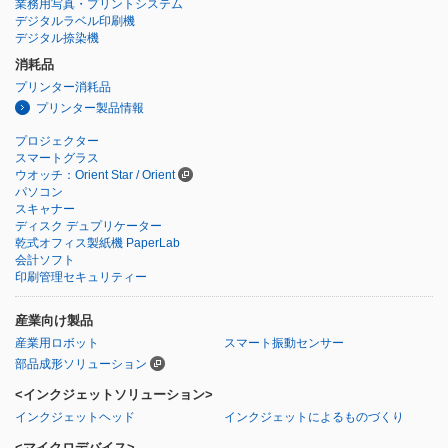
業務用写真・プリントシステム
デジタルラベル印刷機
デジタル捺染機
消耗品
プリンター消耗品
プリンター製品情報
プロジェクター
スマートグラス
ウオッチ：Orient Star / Orient
パソコン
スキャナー
ディスク デュプリケーター
乾式オフィス製紙機 PaperLab
会計ソフト
印刷管理セキュリティー
産業向け製品
産業用ロボット
スマート振動センサー
部品成形ソリューション
<インクジェットソリューション>
インクジェットヘッド
インクジェットによるものづくり
<マイクロデバイス>