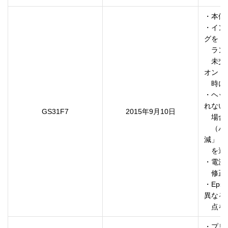
・本体
・イン
グを

　ラン
　未交
オン

　時に
・ヘッ
れない

GS31F7
2015年9月10日
　場合
　（パ
減」

　を選択
・電源
　修正
・Eps
異なる

　点を
・プリ