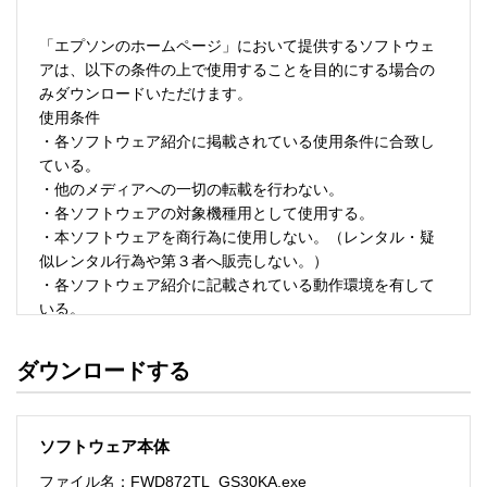
「エプソンのホームページ」において提供するソフトウェ
アは、以下の条件の上で使用することを目的にする場合の
みダウンロードいただけます。 

使用条件 

・各ソフトウェア紹介に掲載されている使用条件に合致し
ている。 

・他のメディアへの一切の転載を行わない。 

・各ソフトウェアの対象機種用として使用する。 

・本ソフトウェアを商行為に使用しない。（レンタル・疑
似レンタル行為や第３者へ販売しない。） 

・各ソフトウェア紹介に記載されている動作環境を有して
いる。 

・本ソフトウェアにより生じたいかなる損害についてもセ
イコーエプソンにその責任を問わない。 

ダウンロードする
・ソフトウェアを改変、またはリバースエンジニアリング
をしない。 

・日本国内のみで使用する。 

ソフトウェア本体
ソフトウェアのサポート 

ファイル名：FWD872TL_GS30KA.exe