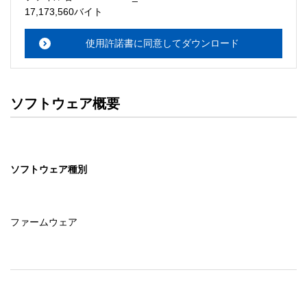
・本サーバでは、ユーザーサポートは行いません。搭載ソ
17,173,560バイト
フトウェアについてのお問い合わせは、最寄りのインフォ
メーションセンターまでお願い

使用許諾書に同意してダウンロード
　いたします。ファイル解凍後に必ずドキュメントファイ
ルをお読み下さい。 

ソフトウェアの保証範囲 

ソフトウェア概要
・ソフトウェアのダウンロード・導入はお客様の責任にお
いて行っていただきます。 

・ソフトウェアは、予告せず改良、変更することがありま
す。 

ソフトウェア種別
著作権者 

配布ソフトウェアの著作権は、特に記載のあるものを除き
セイコーエプソン株式会社に帰属します。
ファームウェア