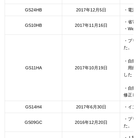
GS24HB
2017年12月5日
・電源
・省電
GS10HB
2017年11月16日
・Web
・プリ
た。

・自動
GS11HA
2017年10月19日
　用紙
した

・自動
修正し
GS14H4
2017年6月30日
・イン
・プリ
GS09GC
2016年12月20日
た。
・ L