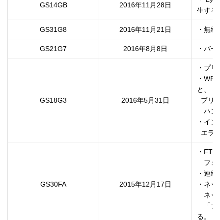
GS14GB
2016年11月28日
GS31G8
2016年11月21日
GS21G7
2016年8月8日
・バー
・プリ
・WP
と、

GS18G3
2016年5月31日
  プリンタ側に「電源を入れ直してください」と表示され、

　ハン
・イン
  
・FT
　フェ
・連続
GS30FA
2015年12月17日
・ネッ
　ネッ
　「プ
る。