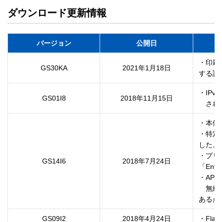
ダウンロード更新情報
バージョン
公開日
・印刷
GS30KA
2021年1月18日
する課
・IPv
GS01I8
2018年11月15日
　され
・本体
・特定
した。

・プリ
GS14I6
2018年7月24日
「Env
・AP
　無線
ある点
GS09I2
2018年4月24日
・Fl