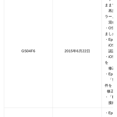
ままで、
　再度
ラー、

　混色
・OS 
ました。
・Eps
　iO
GS04F6
2015年6月22日
　認識
・iOS
を

　修正
・Eps
　「S
件を

  修正しました。

・「Bo
　接続
・Eps