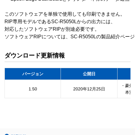
このソフトウェアを単独で使用しても印刷できません。

RIP専用モデルであるSC-R5050Lからの出力には、

対応したソフトウェアRIPが別途必要です。

ソフトウェアRIPについては、SC-R5050Lの製品紹介ペ
ダウンロード更新情報
バージョン
公開日
・豪州
1.50
2020年12月25日
　本変