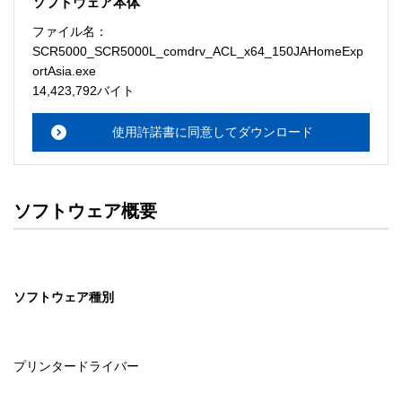
ソフトウェア本体
ソフトウェアのサポート 

ファイル名：
・本サーバでは、ユーザーサポートは行いません。搭載ソ
SCR5000_SCR5000L_comdrv_ACL_x64_150JAHomeExp
フトウェアについてのお問い合わせは、最寄りのインフォ
ortAsia.exe
メーションセンターまでお願い

14,423,792バイト
　いたします。ファイル解凍後に必ずドキュメントファイ
ルをお読み下さい。 

使用許諾書に同意してダウンロード
ソフトウェアの保証範囲 

・ソフトウェアのダウンロード・導入はお客様の責任にお
いて行っていただきます。 

ソフトウェア概要
・ソフトウェアは、予告せず改良、変更することがありま
す。 

著作権者 

ソフトウェア種別
配布ソフトウェアの著作権は、特に記載のあるものを除き
セイコーエプソン株式会社に帰属します。
プリンタードライバー