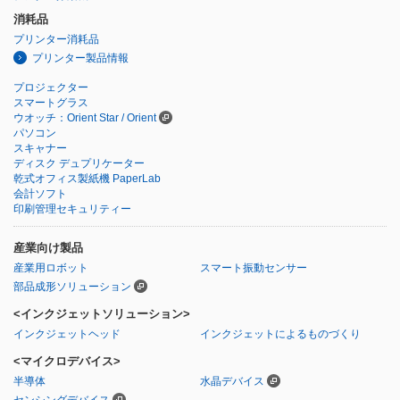
消耗品
プリンター消耗品
プリンター製品情報
プロジェクター
スマートグラス
ウオッチ：Orient Star / Orient
パソコン
スキャナー
ディスク デュプリケーター
乾式オフィス製紙機 PaperLab
会計ソフト
印刷管理セキュリティー
産業向け製品
産業用ロボット
スマート振動センサー
部品成形ソリューション
<インクジェットソリューション>
インクジェットヘッド
インクジェットによるものづくり
<マイクロデバイス>
半導体
水晶デバイス