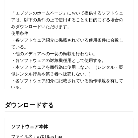
「エプソンのホームページ」において提供するソフトウェ
アは、以下の条件の上で使用することを目的にする場合の
みダウンロードいただけます。 

使用条件 

・各ソフトウェア紹介に掲載されている使用条件に合致し
ている。 

・他のメディアへの一切の転載を行わない。 

・各ソフトウェアの対象機種用として使用する。 

・本ソフトウェアを商行為に使用しない。（レンタル・疑
似レンタル行為や第３者へ販売しない。） 

・各ソフトウェア紹介に記載されている動作環境を有して
いる。 

・本ソフトウェアにより生じたいかなる損害についてもセ
イコーエプソンにその責任を問わない。 

ダウンロードする
・ソフトウェアを改変、またはリバースエンジニアリング
をしない。 

・日本国内のみで使用する。 

ソフトウェア本体
ソフトウェアのサポート 

ファイル名：a7019as.hqx