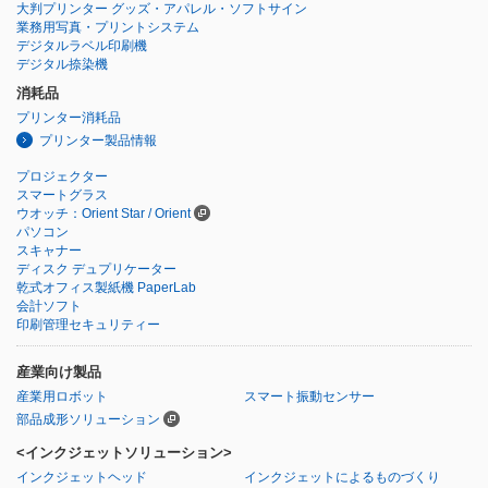
大判プリンター グッズ・アパレル・ソフトサイン
業務用写真・プリントシステム
デジタルラベル印刷機
デジタル捺染機
消耗品
プリンター消耗品
プリンター製品情報
プロジェクター
スマートグラス
ウオッチ：Orient Star / Orient
パソコン
スキャナー
ディスク デュプリケーター
乾式オフィス製紙機 PaperLab
会計ソフト
印刷管理セキュリティー
産業向け製品
産業用ロボット
スマート振動センサー
部品成形ソリューション
<インクジェットソリューション>
インクジェットヘッド
インクジェットによるものづくり