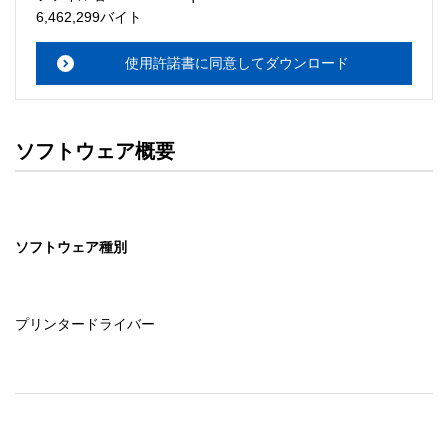
・本サーバでは、ユーザーサポートは行いません。搭載ソ
6,462,299バイト
フトウェアについてのお問い合わせは、最寄りのインフォ
メーションセンターまでお願い

使用許諾書に同意してダウンロード
　いたします。ファイル解凍後に必ずドキュメントファイ
ルをお読み下さい。 

ソフトウェアの保証範囲 

ソフトウェア概要
・ソフトウェアのダウンロード・導入はお客様の責任にお
いて行っていただきます。 

・ソフトウェアは、予告せず改良、変更することがありま
す。 

ソフトウェア種別
著作権者 

配布ソフトウェアの著作権は、特に記載のあるものを除き
セイコーエプソン株式会社に帰属します。
プリンタードライバー