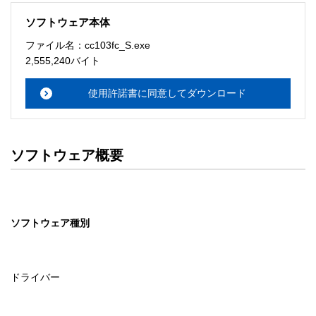
・日本国内のみで使用する。 

ソフトウェア本体
ソフトウェアのサポート 

ファイル名：cc103fc_S.exe
・本サーバでは、ユーザーサポートは行いません。搭載ソ
2,555,240バイト
フトウェアについてのお問い合わせは、最寄りのインフォ
メーションセンターまでお願い

使用許諾書に同意してダウンロード
　いたします。ファイル解凍後に必ずドキュメントファイ
ルをお読み下さい。 

ソフトウェアの保証範囲 

ソフトウェア概要
・ソフトウェアのダウンロード・導入はお客様の責任にお
いて行っていただきます。 

・ソフトウェアは、予告せず改良、変更することがありま
す。 

ソフトウェア種別
著作権者 

配布ソフトウェアの著作権は、特に記載のあるものを除き
セイコーエプソン株式会社に帰属します。
ドライバー