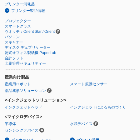
プリンター消耗品
プリンター製品情報
プロジェクター
スマートグラス
ウオッチ：Orient Star / Orient
パソコン
スキャナー
ディスク デュプリケーター
乾式オフィス製紙機 PaperLab
会計ソフト
印刷管理セキュリティー
産業向け製品
産業用ロボット
スマート振動センサー
部品成形ソリューション
<インクジェットソリューション>
インクジェットヘッド
インクジェットによるものづくり
<マイクロデバイス>
半導体
水晶デバイス
センシングデバイス