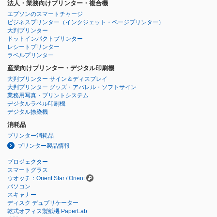
法人・業務向けプリンター・複合機
エプソンのスマートチャージ
ビジネスプリンター
（インクジェット・ページプリンター）
大判プリンター
ドットインパクトプリンター
レシートプリンター
ラベルプリンター
産業向けプリンター・デジタル印刷機
大判プリンター サイン＆ディスプレイ
大判プリンター グッズ・アパレル・ソフトサイン
業務用写真・プリントシステム
デジタルラベル印刷機
デジタル捺染機
消耗品
プリンター消耗品
プリンター製品情報
プロジェクター
スマートグラス
ウオッチ：Orient Star / Orient
パソコン
スキャナー
ディスク デュプリケーター
乾式オフィス製紙機 PaperLab