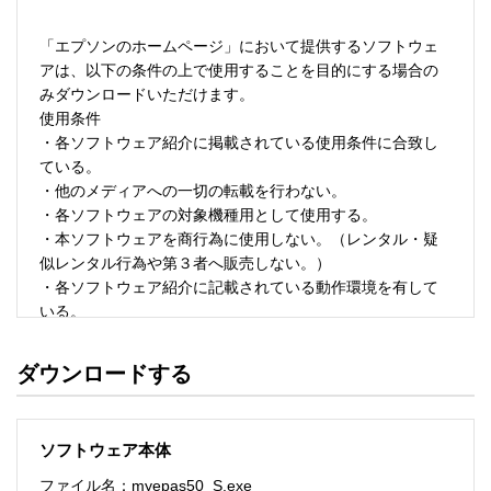
「エプソンのホームページ」において提供するソフトウェ
アは、以下の条件の上で使用することを目的にする場合の
みダウンロードいただけます。 

使用条件 

・各ソフトウェア紹介に掲載されている使用条件に合致し
ている。 

・他のメディアへの一切の転載を行わない。 

・各ソフトウェアの対象機種用として使用する。 

・本ソフトウェアを商行為に使用しない。（レンタル・疑
似レンタル行為や第３者へ販売しない。） 

・各ソフトウェア紹介に記載されている動作環境を有して
いる。 

・本ソフトウェアにより生じたいかなる損害についてもセ
イコーエプソンにその責任を問わない。 

ダウンロードする
・ソフトウェアを改変、またはリバースエンジニアリング
をしない。 

・日本国内のみで使用する。 

ソフトウェア本体
ソフトウェアのサポート 

ファイル名：myepas50_S.exe