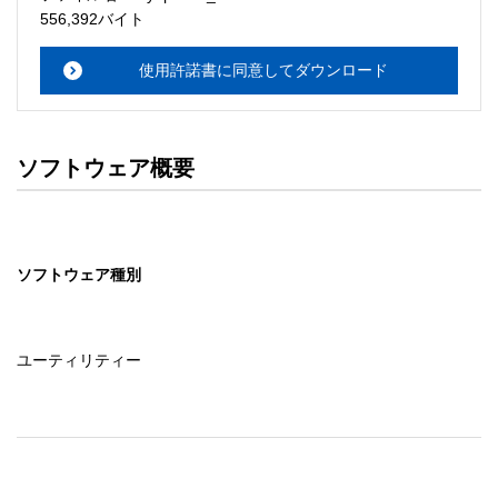
・本サーバでは、ユーザーサポートは行いません。搭載ソ
556,392バイト
フトウェアについてのお問い合わせは、最寄りのインフォ
メーションセンターまでお願い

使用許諾書に同意してダウンロード
　いたします。ファイル解凍後に必ずドキュメントファイ
ルをお読み下さい。 

ソフトウェアの保証範囲 

ソフトウェア概要
・ソフトウェアのダウンロード・導入はお客様の責任にお
いて行っていただきます。 

・ソフトウェアは、予告せず改良、変更することがありま
す。 

ソフトウェア種別
著作権者 

配布ソフトウェアの著作権は、特に記載のあるものを除き
セイコーエプソン株式会社に帰属します。
ユーティリティー