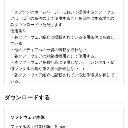
「エプソンのホームページ」において提供するソフトウェ
アは、以下の条件の上で使用することを目的にする場合の
みダウンロードいただけます。 

使用条件 

・各ソフトウェア紹介に掲載されている使用条件に合致し
ている。 

・他のメディアへの一切の転載を行わない。 

・各ソフトウェアの対象機種用として使用する。 

・本ソフトウェアを商行為に使用しない。（レンタル・疑
似レンタル行為や第３者へ販売しない。） 

・各ソフトウェア紹介に記載されている動作環境を有して
いる。 

・本ソフトウェアにより生じたいかなる損害についてもセ
イコーエプソンにその責任を問わない。 

ダウンロードする
・ソフトウェアを改変、またはリバースエンジニアリング
をしない。 

・日本国内のみで使用する。 

ソフトウェア本体
ソフトウェアのサポート 

ファイル名：913163fm_S.exe