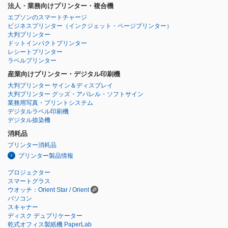
法人・業務向けプリンター・複合機
エプソンのスマートチャージ
ビジネスプリンター
（インクジェット・ページプリンター）
大判プリンター
ドットインパクトプリンター
レシートプリンター
ラベルプリンター
産業向けプリンター・デジタル印刷機
大判プリンター サイン＆ディスプレイ
大判プリンター グッズ・アパレル・ソフトサイン
業務用写真・プリントシステム
デジタルラベル印刷機
デジタル捺染機
消耗品
プリンター消耗品
プリンター製品情報
プロジェクター
スマートグラス
ウオッチ：Orient Star / Orient
パソコン
スキャナー
ディスク デュプリケーター
乾式オフィス製紙機 PaperLab