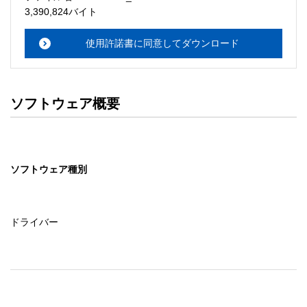
・本サーバでは、ユーザーサポートは行いません。搭載ソ
3,390,824バイト
フトウェアについてのお問い合わせは、最寄りのインフォ
メーションセンターまでお願い

使用許諾書に同意してダウンロード
　いたします。ファイル解凍後に必ずドキュメントファイ
ルをお読み下さい。 

ソフトウェアの保証範囲 

ソフトウェア概要
・ソフトウェアのダウンロード・導入はお客様の責任にお
いて行っていただきます。 

・ソフトウェアは、予告せず改良、変更することがありま
す。 

ソフトウェア種別
著作権者 

配布ソフトウェアの著作権は、特に記載のあるものを除き
セイコーエプソン株式会社に帰属します。
ドライバー