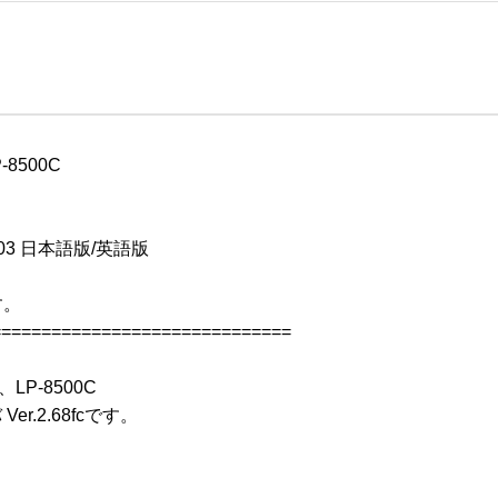
8500C

2003 日本語版/英語版

。

=============================

LP-8500C

er.2.68fcです。
