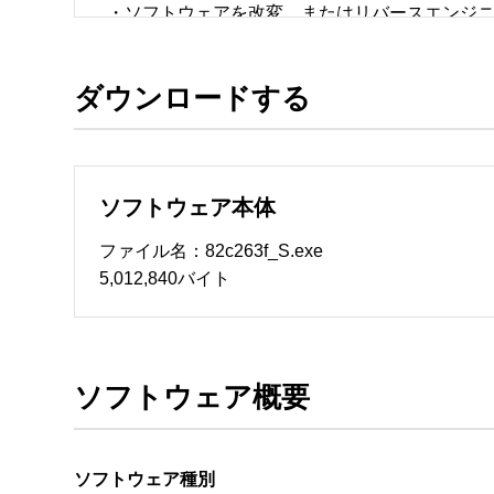
・ソフトウェアを改変、またはリバースエンジニア
・日本国内のみで使用する。 

ダウンロードする
ソフトウェアのサポート 

・本サーバでは、ユーザーサポートは行いません
　いたします。ファイル解凍後に必ずドキュメント
ソフトウェア本体
ソフトウェアの保証範囲 

・ソフトウェアのダウンロード・導入はお客様の
ファイル名：82c263f_S.exe
・ソフトウェアは、予告せず改良、変更することが
5,012,840バイト
著作権者 

配布ソフトウェアの著作権は、特に記載のある
ソフトウェア概要
ソフトウェア種別