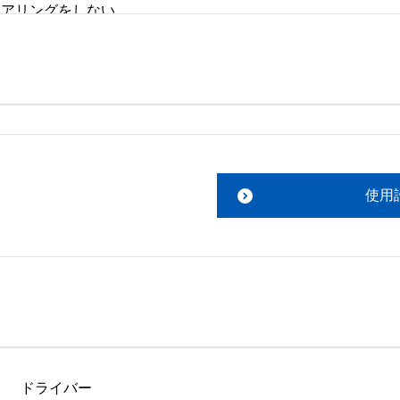
リングをしない。 

。搭載ソフトウェアについてのお問い合わせは、最寄りのイン
ファイルをお読み下さい。 

責任において行っていただきます。 

使用
あります。 

ものを除きセイコーエプソン株式会社に帰属します。
ドライバー