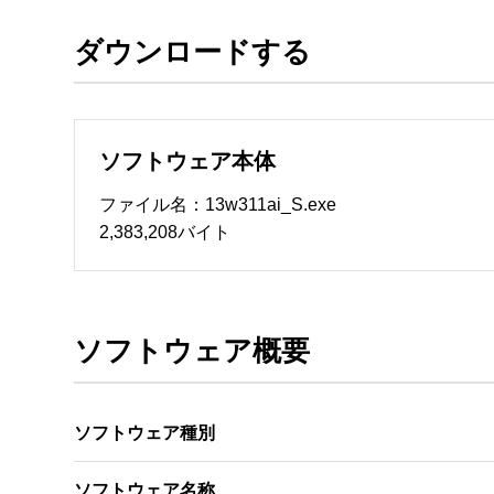
ダウンロードする
ソフトウェアのサポート 

・本サーバでは、ユーザーサポートは行いません
　いたします。ファイル解凍後に必ずドキュメント
ソフトウェア本体
ソフトウェアの保証範囲 

・ソフトウェアのダウンロード・導入はお客様の
ファイル名：13w311ai_S.exe
・ソフトウェアは、予告せず改良、変更することが
2,383,208バイト
著作権者 

配布ソフトウェアの著作権は、特に記載のある
ソフトウェア概要
ソフトウェア種別
ソフトウェア名称