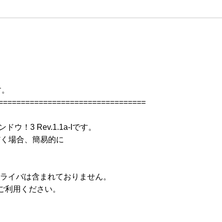
。

=================================

！3 Rev.1.1a-Iです。

いただく場合、簡易的に

ドライバは含まれておりません。

ご利用ください。
