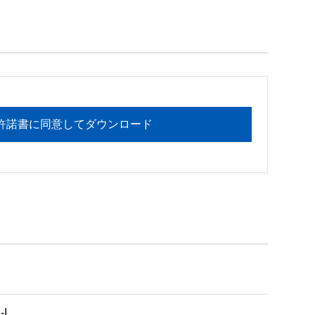
フォメーションセンターまでお願い

許諾書に同意してダウンロード
I