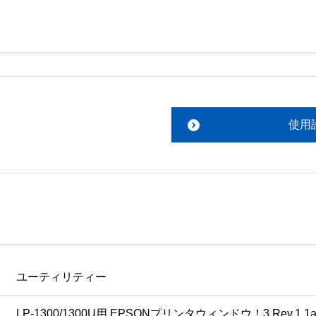
。搭載ソフトウェアについてのお問い合わせは、最寄りのイン
ファイルをお読み下さい。 

責任において行っていただきます。 

使用
あります。 

ものを除きセイコーエプソン株式会社に帰属します。
ユーティリティー
LP-1300/1300U用 EPSONプリンタウィンドウ！3 Rev.1.1a-