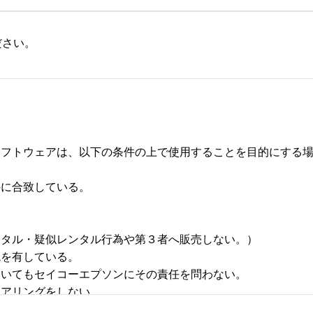
ださい。
フトウェアは、以下の条件の上で使用することを目的にする場合
合致している。 



タル・疑似レンタル行為や第３者へ販売しない。） 

有している。 

いてもセイコーエプソンにその責任を問わない。 

リングをしない。 
