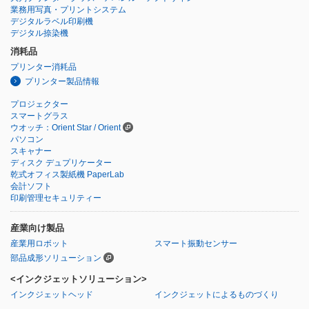
業務用写真・プリントシステム
デジタルラベル印刷機
デジタル捺染機
消耗品
プリンター消耗品
プリンター製品情報
プロジェクター
スマートグラス
ウオッチ：Orient Star / Orient
パソコン
スキャナー
ディスク デュプリケーター
乾式オフィス製紙機 PaperLab
会計ソフト
印刷管理セキュリティー
産業向け製品
産業用ロボット
スマート振動センサー
部品成形ソリューション
<インクジェットソリューション>
インクジェットヘッド
インクジェットによるものづくり