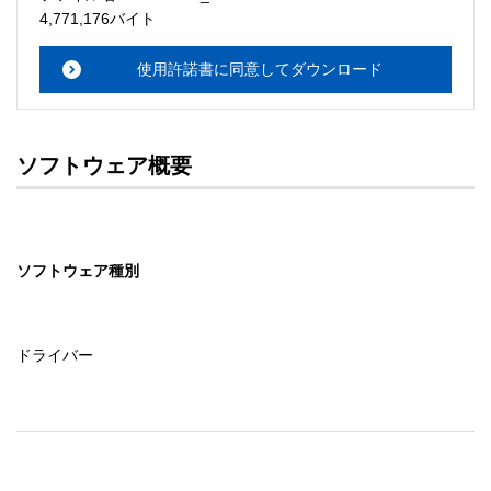
・本サーバでは、ユーザーサポートは行いません。搭載ソ
4,771,176バイト
フトウェアについてのお問い合わせは、最寄りのインフォ
メーションセンターまでお願い

使用許諾書に同意してダウンロード
　いたします。ファイル解凍後に必ずドキュメントファイ
ルをお読み下さい。 

ソフトウェアの保証範囲 

ソフトウェア概要
・ソフトウェアのダウンロード・導入はお客様の責任にお
いて行っていただきます。 

・ソフトウェアは、予告せず改良、変更することがありま
す。 

ソフトウェア種別
著作権者 

配布ソフトウェアの著作権は、特に記載のあるものを除き
セイコーエプソン株式会社に帰属します。
ドライバー