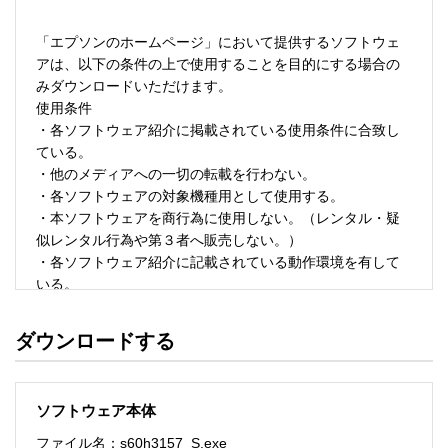
「エプソンのホームページ」において提供するソフトウェ
アは、以下の条件の上で使用することを目的にする場合の
みダウンロードいただけます。 

使用条件 

・各ソフトウェア紹介に掲載されている使用条件に合致し
ている。 

・他のメディアへの一切の転載を行わない。 

・各ソフトウェアの対象機種用として使用する。 

・本ソフトウェアを商行為に使用しない。（レンタル・疑
似レンタル行為や第３者へ販売しない。） 

・各ソフトウェア紹介に記載されている動作環境を有して
いる。 

・本ソフトウェアにより生じたいかなる損害についてもセ
イコーエプソンにその責任を問わない。 

ダウンロードする
・ソフトウェアを改変、またはリバースエンジニアリング
をしない。 

・日本国内のみで使用する。 

ソフトウェア本体
ソフトウェアのサポート 

ファイル名：s60h3157_S.exe