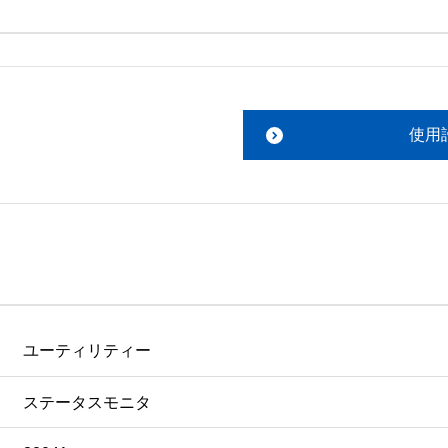
。搭載ソフトウェアについてのお問い合わせは、最寄りのイン
ファイルをお読み下さい。 

責任において行っていただきます。 

使用
あります。 

ものを除きセイコーエプソン株式会社に帰属します。
ユーティリティー
ステータスモニタ