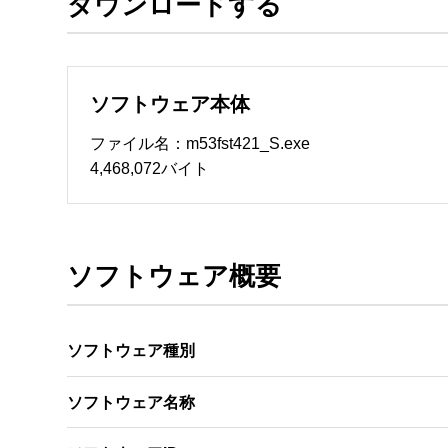
ダウンロードする
ソフトウェアのサポート 

・本サーバでは、ユーザーサポートは行いません
　いたします。ファイル解凍後に必ずドキュメント
ソフトウェア本体
ソフトウェアの保証範囲 

・ソフトウェアのダウンロード・導入はお客様の
ファイル名：m53fst421_S.exe
・ソフトウェアは、予告せず改良、変更することが
4,468,072バイト
著作権者 

配布ソフトウェアの著作権は、特に記載のある
ソフトウェア概要
ソフトウェア種別
ソフトウェア名称