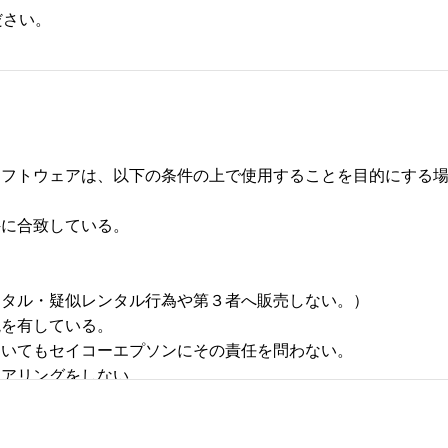
ださい。
フトウェアは、以下の条件の上で使用することを目的にする場合
合致している。 



タル・疑似レンタル行為や第３者へ販売しない。） 

有している。 

いてもセイコーエプソンにその責任を問わない。 

リングをしない。 
