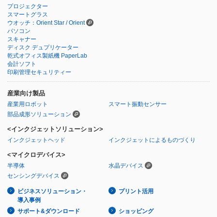
プロジェクター
スマートグラス
ウオッチ：Orient Star / Orient
パソコン
スキャナー
ディスク デュプリケーター
乾式オフィス製紙機 PaperLab
会計ソフト
印刷管理セキュリティー
産業向け製品
産業用ロボット
スマート振動センサー
部品成形ソリューション
<インクジェットソリューション>
インクジェットヘッド
インクジェットによるものづくり
<マイクロデバイス>
半導体
水晶デバイス
センシングデバイス
ビジネスソリューション・
プリント活用
導入事例
サポート&ダウンロード
ショッピング