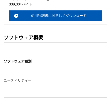
・本サーバでは、ユーザーサポートは行いません。搭載ソ
339,304バイト
フトウェアについてのお問い合わせは、最寄りのインフォ
メーションセンターまでお願い

使用許諾書に同意してダウンロード
　いたします。ファイル解凍後に必ずドキュメントファイ
ルをお読み下さい。 

ソフトウェアの保証範囲 

ソフトウェア概要
・ソフトウェアのダウンロード・導入はお客様の責任にお
いて行っていただきます。 

・ソフトウェアは、予告せず改良、変更することがありま
す。 

ソフトウェア種別
著作権者 

配布ソフトウェアの著作権は、特に記載のあるものを除き
セイコーエプソン株式会社に帰属します。
ユーティリティー