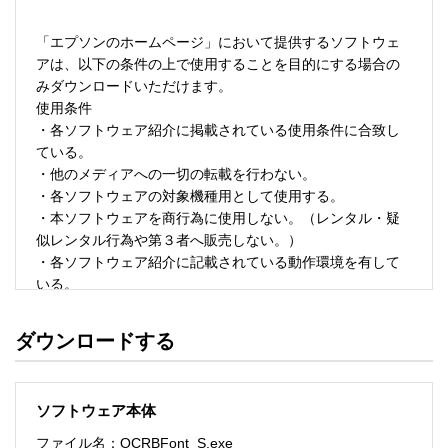
「エプソンのホームページ」において提供するソフトウェ
アは、以下の条件の上で使用することを目的にする場合の
みダウンロードいただけます。 

使用条件 

・各ソフトウェア紹介に掲載されている使用条件に合致し
ている。 

・他のメディアへの一切の転載を行わない。 

・各ソフトウェアの対象機種用として使用する。 

・本ソフトウェアを商行為に使用しない。（レンタル・疑
似レンタル行為や第３者へ販売しない。） 

・各ソフトウェア紹介に記載されている動作環境を有して
いる。 

・本ソフトウェアにより生じたいかなる損害についてもセ
イコーエプソンにその責任を問わない。 

ダウンロードする
・ソフトウェアを改変、またはリバースエンジニアリング
をしない。 

・日本国内のみで使用する。 

ソフトウェア本体
ソフトウェアのサポート 

ファイル名：OCRBFont_S.exe