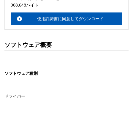
・本サーバでは、ユーザーサポートは行いません。搭載ソ
908,648バイト
フトウェアについてのお問い合わせは、最寄りのインフォ
メーションセンターまでお願い

使用許諾書に同意してダウンロード
　いたします。ファイル解凍後に必ずドキュメントファイ
ルをお読み下さい。 

ソフトウェアの保証範囲 

ソフトウェア概要
・ソフトウェアのダウンロード・導入はお客様の責任にお
いて行っていただきます。 

・ソフトウェアは、予告せず改良、変更することがありま
す。 

ソフトウェア種別
著作権者 

配布ソフトウェアの著作権は、特に記載のあるものを除き
セイコーエプソン株式会社に帰属します。
ドライバー