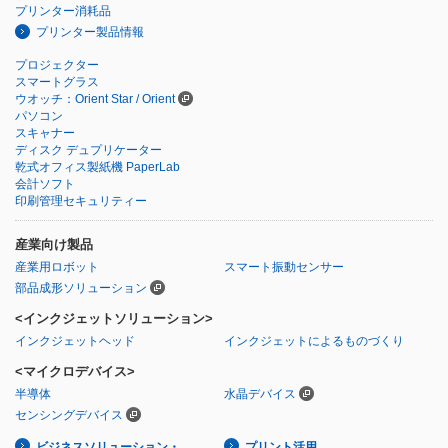
プリンター消耗品
プリンター製品情報
プロジェクター
スマートグラス
ウオッチ：Orient Star / Orient
パソコン
スキャナー
ディスク デュプリケーター
乾式オフィス製紙機 PaperLab
会計ソフト
印刷管理セキュリティー
産業向け製品
産業用ロボット
スマート振動センサー
部品成形ソリューション
<インクジェットソリューション>
インクジェットヘッド
インクジェットによるものづくり
<マイクロデバイス>
半導体
水晶デバイス
センシングデバイス
ビジネスソリューション・
プリント活用