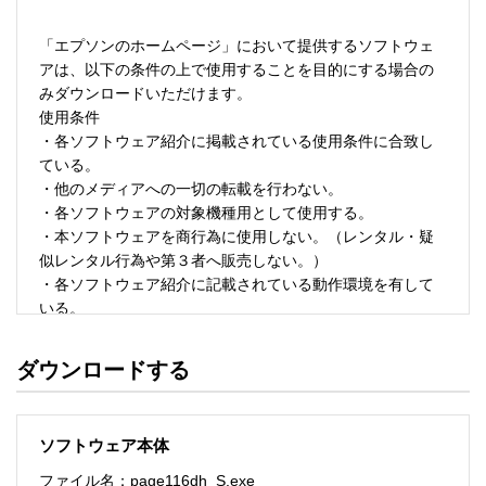
「エプソンのホームページ」において提供するソフトウェ
アは、以下の条件の上で使用することを目的にする場合の
みダウンロードいただけます。 

使用条件 

・各ソフトウェア紹介に掲載されている使用条件に合致し
ている。 

・他のメディアへの一切の転載を行わない。 

・各ソフトウェアの対象機種用として使用する。 

・本ソフトウェアを商行為に使用しない。（レンタル・疑
似レンタル行為や第３者へ販売しない。） 

・各ソフトウェア紹介に記載されている動作環境を有して
いる。 

・本ソフトウェアにより生じたいかなる損害についてもセ
イコーエプソンにその責任を問わない。 

ダウンロードする
・ソフトウェアを改変、またはリバースエンジニアリング
をしない。 

・日本国内のみで使用する。 

ソフトウェア本体
ソフトウェアのサポート 

ファイル名：page116dh_S.exe