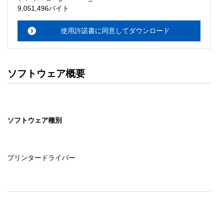
・本サーバでは、ユーザーサポートは行いません。搭載ソ
9,051,496バイト
フトウェアについてのお問い合わせは、最寄りのインフォ
メーションセンターまでお願い

使用許諾書に同意してダウンロード
　いたします。ファイル解凍後に必ずドキュメントファイ
ルをお読み下さい。 

ソフトウェアの保証範囲 

ソフトウェア概要
・ソフトウェアのダウンロード・導入はお客様の責任にお
いて行っていただきます。 

・ソフトウェアは、予告せず改良、変更することがありま
す。 

ソフトウェア種別
著作権者 

配布ソフトウェアの著作権は、特に記載のあるものを除き
セイコーエプソン株式会社に帰属します。
プリンタードライバー