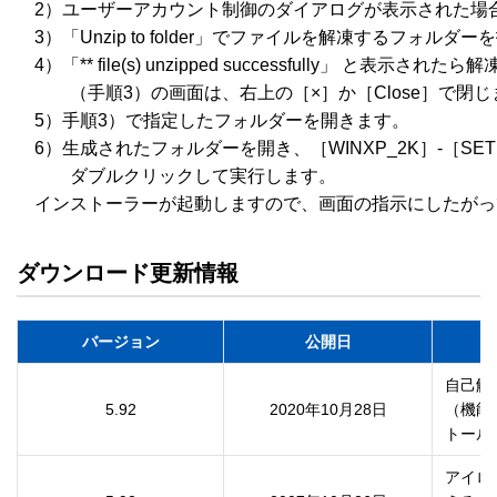
　2）ユーザーアカウント制御のダイアログが表示された場
　3）「Unzip to folder」でファイルを解凍するフォルダ
　4）「** file(s) unzipped successfully」 と
　　　（手順3）の画面は、右上の［×］か［Close］で閉じ
　5）手順3）で指定したフォルダーを開きます。

　6）生成されたフォルダーを開き、［WINXP_2K］-［SETUP
　　　ダブルクリックして実行します。

ダウンロード更新情報
バージョン
公開日
自己解
5.92
2020年10月28日
（機能
トール
アイロ