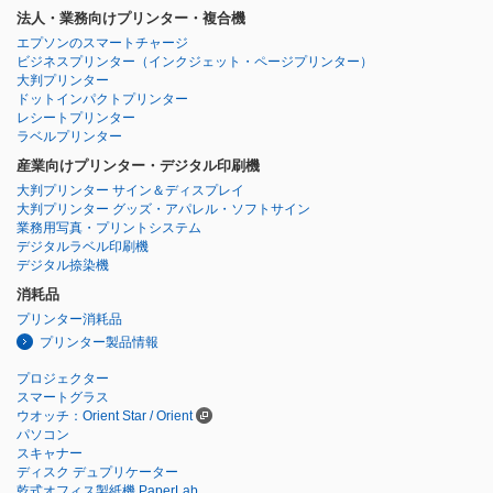
法人・業務向けプリンター・複合機
エプソンのスマートチャージ
ビジネスプリンター
（インクジェット・ページプリンター）
大判プリンター
ドットインパクトプリンター
レシートプリンター
ラベルプリンター
産業向けプリンター・デジタル印刷機
大判プリンター サイン＆ディスプレイ
大判プリンター グッズ・アパレル・ソフトサイン
業務用写真・プリントシステム
デジタルラベル印刷機
デジタル捺染機
消耗品
プリンター消耗品
プリンター製品情報
プロジェクター
スマートグラス
ウオッチ：Orient Star / Orient
パソコン
スキャナー
ディスク デュプリケーター
乾式オフィス製紙機 PaperLab