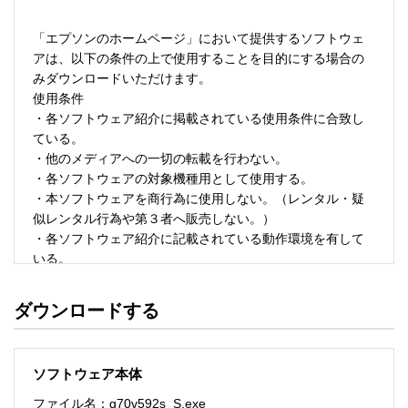
「エプソンのホームページ」において提供するソフトウェ
アは、以下の条件の上で使用することを目的にする場合の
みダウンロードいただけます。 

使用条件 

・各ソフトウェア紹介に掲載されている使用条件に合致し
ている。 

・他のメディアへの一切の転載を行わない。 

・各ソフトウェアの対象機種用として使用する。 

・本ソフトウェアを商行為に使用しない。（レンタル・疑
似レンタル行為や第３者へ販売しない。） 

・各ソフトウェア紹介に記載されている動作環境を有して
いる。 

・本ソフトウェアにより生じたいかなる損害についてもセ
イコーエプソンにその責任を問わない。 

ダウンロードする
・ソフトウェアを改変、またはリバースエンジニアリング
をしない。 

・日本国内のみで使用する。 

ソフトウェア本体
ソフトウェアのサポート 

ファイル名：g70v592s_S.exe