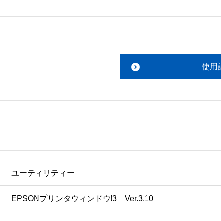
。搭載ソフトウェアについてのお問い合わせは、最寄りのイン
ファイルをお読み下さい。 

責任において行っていただきます。 

使用
あります。 

ものを除きセイコーエプソン株式会社に帰属します。
ユーティリティー
EPSONプリンタウィンドウ!3　Ver.3.10