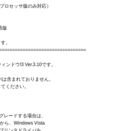
ntel系プロセッサ版のみ対応）

語版

す。

=================================

ドウ!3 Ver.3.10です。

バは含まれておりません。

てください。

アップグレードする場合は、

indows Vista

のプリンタドライバを
