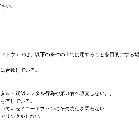
ださい。
フトウェアは、以下の条件の上で使用することを目的にする場合
合致している。 



タル・疑似レンタル行為や第３者へ販売しない。） 

有している。 

いてもセイコーエプソンにその責任を問わない。 

リングをしない。 
