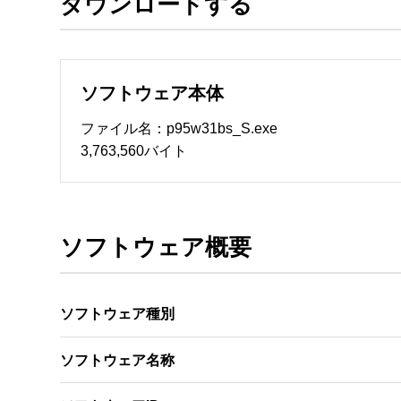
ダウンロードする
ソフトウェアのサポート 

・本サーバでは、ユーザーサポートは行いません
　いたします。ファイル解凍後に必ずドキュメント
ソフトウェア本体
ソフトウェアの保証範囲 

・ソフトウェアのダウンロード・導入はお客様の
ファイル名：p95w31bs_S.exe
・ソフトウェアは、予告せず改良、変更することが
3,763,560バイト
著作権者 

配布ソフトウェアの著作権は、特に記載のある
ソフトウェア概要
ソフトウェア種別
ソフトウェア名称