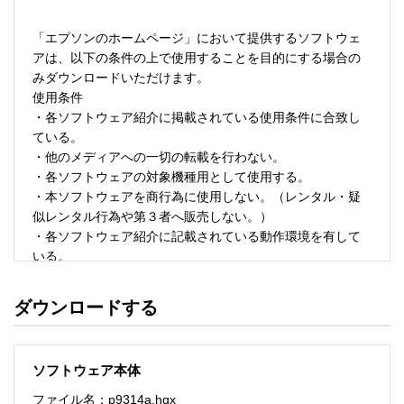
「エプソンのホームページ」において提供するソフトウェ
アは、以下の条件の上で使用することを目的にする場合の
みダウンロードいただけます。 

使用条件 

・各ソフトウェア紹介に掲載されている使用条件に合致し
ている。 

・他のメディアへの一切の転載を行わない。 

・各ソフトウェアの対象機種用として使用する。 

・本ソフトウェアを商行為に使用しない。（レンタル・疑
似レンタル行為や第３者へ販売しない。） 

・各ソフトウェア紹介に記載されている動作環境を有して
いる。 

・本ソフトウェアにより生じたいかなる損害についてもセ
イコーエプソンにその責任を問わない。 

ダウンロードする
・ソフトウェアを改変、またはリバースエンジニアリング
をしない。 

・日本国内のみで使用する。 

ソフトウェア本体
ソフトウェアのサポート 

ファイル名：p9314a.hqx