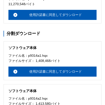
・本サーバでは、ユーザーサポートは行いません。搭載ソ
11,270,548バイト
フトウェアについてのお問い合わせは、最寄りのインフォ
メーションセンターまでお願い

使用許諾書に同意してダウンロード
　いたします。ファイル解凍後に必ずドキュメントファイ
ルをお読み下さい。 

分割ダウンロード
ソフトウェアの保証範囲 

・ソフトウェアのダウンロード・導入はお客様の責任にお
いて行っていただきます。 

ソフトウェア本体
・ソフトウェアは、予告せず改良、変更することがありま
す。 

ファイル名：p9314a1.hqx
ファイルサイズ： 1,408,468バイト
著作権者 

配布ソフトウェアの著作権は、特に記載のあるものを除き
使用許諾書に同意してダウンロード
セイコーエプソン株式会社に帰属します。
ソフトウェア本体
ファイル名：p9314a2.hqx
ファイルサイズ： 1,413,580バイト