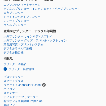
エプソンのスマートチャージ
ビジネスプリンター
（インクジェット・ページプリンター）
大判プリンター
ドットインパクトプリンター
レシートプリンター
ラベルプリンター
産業向けプリンター・デジタル印刷機
大判プリンター サイン＆ディスプレイ
大判プリンター グッズ・アパレル・ソフトサイン
業務用写真・プリントシステム
デジタルラベル印刷機
デジタル捺染機
消耗品
プリンター消耗品
プリンター製品情報
プロジェクター
スマートグラス
ウオッチ：Orient Star / Orient
パソコン
スキャナー
ディスク デュプリケーター
乾式オフィス製紙機 PaperLab
会計ソフト