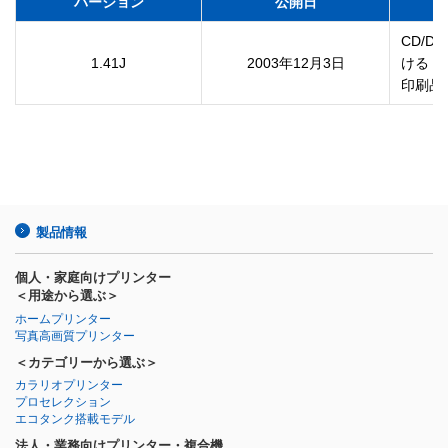
バージョン
公開日
CD/
1.41J
2003年12月3日
ける

印刷品
製品情報
個人・家庭向けプリンター
＜用途から選ぶ＞
ホームプリンター
写真高画質プリンター
＜カテゴリーから選ぶ＞
カラリオプリンター
プロセレクション
エコタンク搭載モデル
法人・業務向けプリンター・複合機