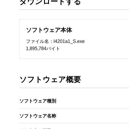
ダウンロードする
ソフトウェアのサポート 

・本サーバでは、ユーザーサポートは行いません
　いたします。ファイル解凍後に必ずドキュメント
ソフトウェア本体
ソフトウェアの保証範囲 

・ソフトウェアのダウンロード・導入はお客様の
ファイル名：l4201a1_S.exe
・ソフトウェアは、予告せず改良、変更することが
1,895,784バイト
著作権者 

配布ソフトウェアの著作権は、特に記載のある
ソフトウェア概要
ソフトウェア種別
ソフトウェア名称