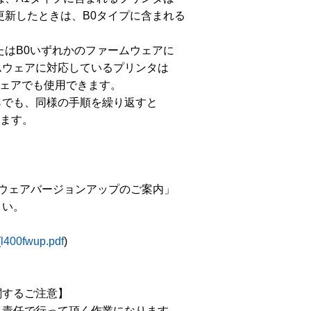
新したときは、B0タイプに含まれる

はB0いずれかのファームウェアに

ウェアに対応しているプリンタは

ームウェアでも使用できます。

でも、同様の手順を繰り返すと

きます。

ムウェアバージョンアップのご案内」

い。

(
l400fwup.pdf
)

するご注意】

責任で行って頂く作業になります
