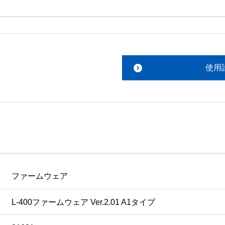
。搭載ソフトウェアについてのお問い合わせは、最寄りのイン
ファイルをお読み下さい。 

責任において行っていただきます。 

使用
あります。 

ものを除きセイコーエプソン株式会社に帰属します。
ファームウェア
L-400ファームウェア Ver.2.01 A1タイプ