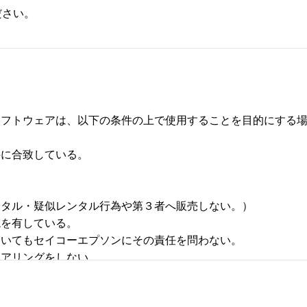
ださい。
フトウェアは、以下の条件の上で使用することを目的にする場合
合致している。 



タル・疑似レンタル行為や第３者へ販売しない。） 

有している。 

いてもセイコーエプソンにその責任を問わない。 

リングをしない。 
