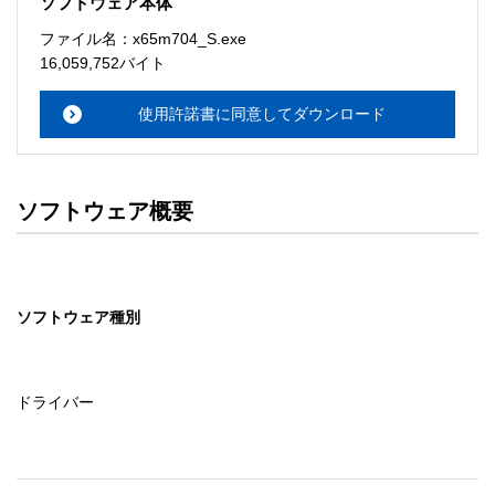
ソフトウェア本体
ソフトウェアのサポート 

ファイル名：x65m704_S.exe
・本サーバでは、ユーザーサポートは行いません。搭載ソ
16,059,752バイト
フトウェアについてのお問い合わせは、最寄りのインフォ
メーションセンターまでお願い

使用許諾書に同意してダウンロード
　いたします。ファイル解凍後に必ずドキュメントファイ
ルをお読み下さい。 

ソフトウェアの保証範囲 

ソフトウェア概要
・ソフトウェアのダウンロード・導入はお客様の責任にお
いて行っていただきます。 

・ソフトウェアは、予告せず改良、変更することがありま
す。 

ソフトウェア種別
著作権者 

配布ソフトウェアの著作権は、特に記載のあるものを除き
セイコーエプソン株式会社に帰属します。
ドライバー