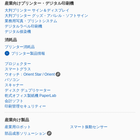
産業向けプリンター・デジタル印刷機
大判プリンター サイン＆ディスプレイ
大判プリンター グッズ・アパレル・ソフトサイン
業務用写真・プリントシステム
デジタルラベル印刷機
デジタル捺染機
消耗品
プリンター消耗品
プリンター製品情報
プロジェクター
スマートグラス
ウオッチ：Orient Star / Orient
パソコン
スキャナー
ディスク デュプリケーター
乾式オフィス製紙機 PaperLab
会計ソフト
印刷管理セキュリティー
産業向け製品
産業用ロボット
スマート振動センサー
部品成形ソリューション