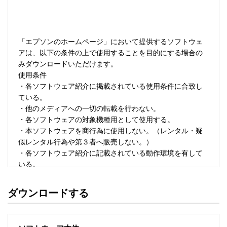
「エプソンのホームページ」において提供するソフトウェ
アは、以下の条件の上で使用することを目的にする場合の
みダウンロードいただけます。 

使用条件 

・各ソフトウェア紹介に掲載されている使用条件に合致し
ている。 

・他のメディアへの一切の転載を行わない。 

・各ソフトウェアの対象機種用として使用する。 

・本ソフトウェアを商行為に使用しない。（レンタル・疑
似レンタル行為や第３者へ販売しない。） 

・各ソフトウェア紹介に記載されている動作環境を有して
いる。 

・本ソフトウェアにより生じたいかなる損害についてもセ
イコーエプソンにその責任を問わない。 

ダウンロードする
・ソフトウェアを改変、またはリバースエンジニアリング
をしない。 

・日本国内のみで使用する。 
