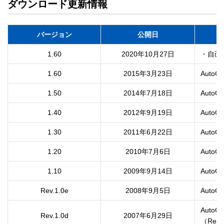
ダウンロード更新情報
バージョン
公開日
1.60
2020年10月27日
・自己
1.60
2015年3月23日
AutoC
1.50
2014年7月18日
AutoC
1.40
2012年9月19日
AutoC
1.30
2011年6月22日
AutoC
1.20
2010年7月6日
1.10
2009年9月14日
Rev.1.0e
2008年9月5日
AutoC
AutoC
Rev.1.0d
2007年6月29日
（Rev.1