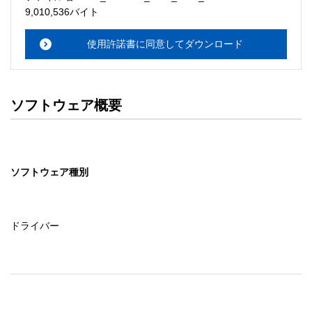
・本サーバでは、ユーザーサポートは行いません。搭載ソ
9,010,536バイト
フトウェアについてのお問い合わせは、最寄りのインフォ
メーションセンターまでお願い

使用許諾書に同意してダウンロード
　いたします。ファイル解凍後に必ずドキュメントファイ
ルをお読み下さい。 

ソフトウェアの保証範囲 

ソフトウェア概要
・ソフトウェアのダウンロード・導入はお客様の責任にお
いて行っていただきます。 

・ソフトウェアは、予告せず改良、変更することがありま
す。 

ソフトウェア種別
著作権者 

配布ソフトウェアの著作権は、特に記載のあるものを除き
セイコーエプソン株式会社に帰属します。
ドライバー