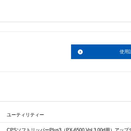
。搭載ソフトウェアについてのお問い合わせは、最寄りのイン
ファイルをお読み下さい。 

責任において行っていただきます。 

使用
あります。 

ものを除きセイコーエプソン株式会社に帰属します。
ユーティリティー
CPSソフトリッパーPlus3（PX-6500 Vol.3.00d用）アッ