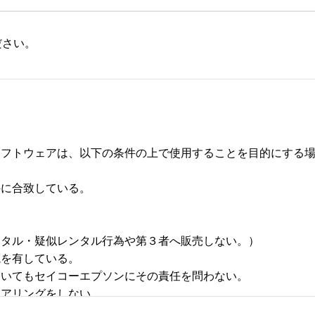
ださい。
フトウェアは、以下の条件の上で使用することを目的にする場合
合致している。 



タル・疑似レンタル行為や第３者へ販売しない。） 

有している。 

いてもセイコーエプソンにその責任を問わない。 

リングをしない。 
