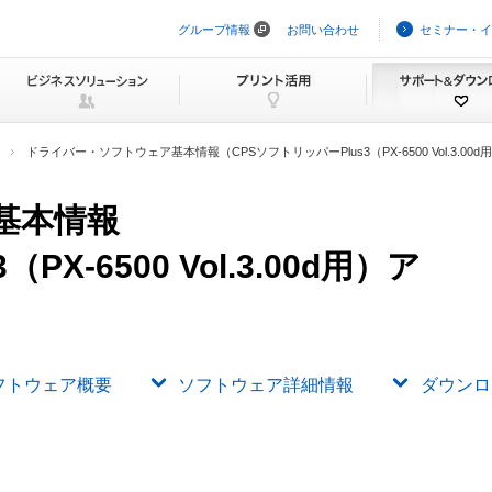
グループ情報
お問い合わせ
セミナー・イ
ナ
ビ
ゲ
ー
シ
ョ
ン
ドライバー・ソフトウェア基本情報（CPSソフトリッパーPlus3（PX-6500 Vol.3.0
を
ス
キ
基本情報
ッ
プ
X-6500 Vol.3.00d用）ア
フトウェア概要
ソフトウェア詳細情報
ダウンロ