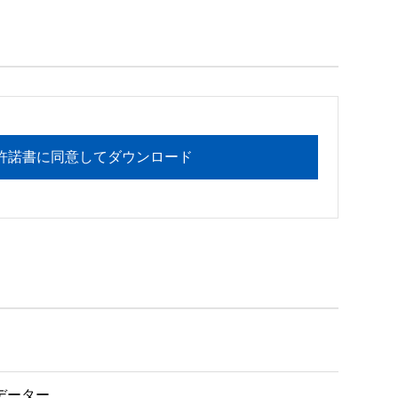
フォメーションセンターまでお願い

許諾書に同意してダウンロード
プデーター