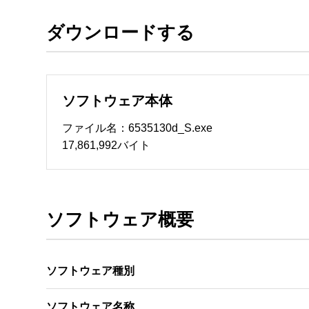
ダウンロードする
ソフトウェアのサポート 

・本サーバでは、ユーザーサポートは行いません
　いたします。ファイル解凍後に必ずドキュメント
ソフトウェア本体
ソフトウェアの保証範囲 

・ソフトウェアのダウンロード・導入はお客様の
ファイル名：6535130d_S.exe
・ソフトウェアは、予告せず改良、変更することが
17,861,992バイト
著作権者 

配布ソフトウェアの著作権は、特に記載のある
ソフトウェア概要
ソフトウェア種別
ソフトウェア名称