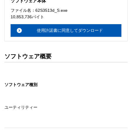
ソフトウェア本体
ソフトウェアのサポート 

ファイル名：62S3513d_S.exe
・本サーバでは、ユーザーサポートは行いません。搭載ソ
10,853,736バイト
フトウェアについてのお問い合わせは、最寄りのインフォ
メーションセンターまでお願い

使用許諾書に同意してダウンロード
　いたします。ファイル解凍後に必ずドキュメントファイ
ルをお読み下さい。 

ソフトウェアの保証範囲 

ソフトウェア概要
・ソフトウェアのダウンロード・導入はお客様の責任にお
いて行っていただきます。 

・ソフトウェアは、予告せず改良、変更することがありま
す。 

ソフトウェア種別
著作権者 

配布ソフトウェアの著作権は、特に記載のあるものを除き
セイコーエプソン株式会社に帰属します。
ユーティリティー