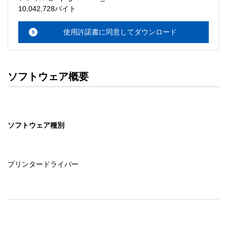
・本サーバでは、ユーザーサポートは行いません。搭載ソ
10,042,728バイト
フトウェアについてのお問い合わせは、最寄りのインフォ
メーションセンターまでお願い

使用許諾書に同意してダウンロード
　いたします。ファイル解凍後に必ずドキュメントファイ
ルをお読み下さい。 

ソフトウェアの保証範囲 

ソフトウェア概要
・ソフトウェアのダウンロード・導入はお客様の責任にお
いて行っていただきます。 

・ソフトウェアは、予告せず改良、変更することがありま
す。 

ソフトウェア種別
著作権者 

配布ソフトウェアの著作権は、特に記載のあるものを除き
セイコーエプソン株式会社に帰属します。
プリンタードライバー