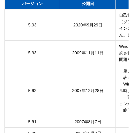
バージョン
公開日
自己解
（ソフ
5.93
2020年9月29日
インス
Wind
5.93
2009年11月11日
刷されな
・筆まめ
　表示
・Win
5.92
2007年12月28日
ル時、

　一部
ョンが

　終了
5.91
2007年8月7日