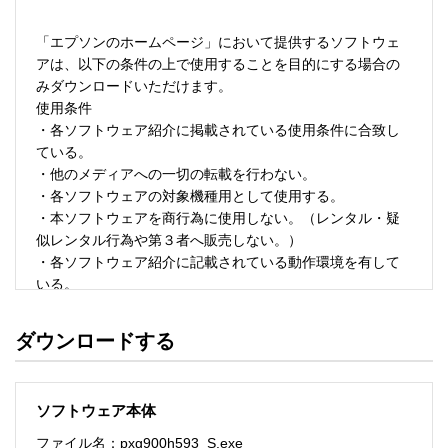
「エプソンのホームページ」において提供するソフトウェ
アは、以下の条件の上で使用することを目的にする場合の
みダウンロードいただけます。 

使用条件 

・各ソフトウェア紹介に掲載されている使用条件に合致し
ている。 

・他のメディアへの一切の転載を行わない。 

・各ソフトウェアの対象機種用として使用する。 

・本ソフトウェアを商行為に使用しない。（レンタル・疑
似レンタル行為や第３者へ販売しない。） 

・各ソフトウェア紹介に記載されている動作環境を有して
いる。 

・本ソフトウェアにより生じたいかなる損害についてもセ
イコーエプソンにその責任を問わない。 

ダウンロードする
・ソフトウェアを改変、またはリバースエンジニアリング
をしない。 

・日本国内のみで使用する。 

ソフトウェア本体
ソフトウェアのサポート 

ファイル名：pxg900h593_S.exe