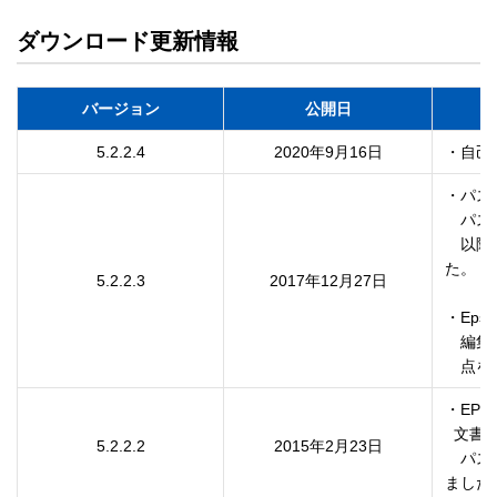
ダウンロード更新情報
バージョン
公開日
5.2.2.4
2020年9月16日
・自己
・パス
　パスワ
　以降
た。

5.2.2.3
2017年12月27日
・Epso
　編集
　点を
・EPS
  文書を開くパスワードを設定してもPDFファイルを開く際に

5.2.2.2
2015年2月23日
　パス
ました