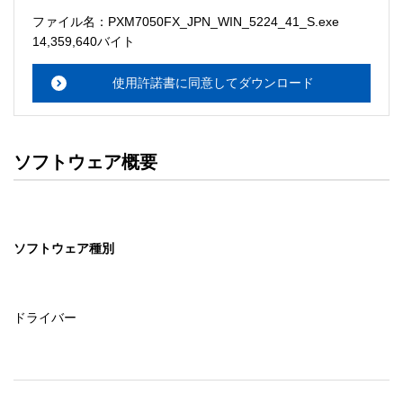
ソフトウェアのサポート 

ファイル名：PXM7050FX_JPN_WIN_5224_41_S.exe
・本サーバでは、ユーザーサポートは行いません。搭載ソ
14,359,640バイト
フトウェアについてのお問い合わせは、最寄りのインフォ
メーションセンターまでお願い

使用許諾書に同意してダウンロード
　いたします。ファイル解凍後に必ずドキュメントファイ
ルをお読み下さい。 

ソフトウェアの保証範囲 

ソフトウェア概要
・ソフトウェアのダウンロード・導入はお客様の責任にお
いて行っていただきます。 

・ソフトウェアは、予告せず改良、変更することがありま
す。 

ソフトウェア種別
著作権者 

配布ソフトウェアの著作権は、特に記載のあるものを除き
セイコーエプソン株式会社に帰属します。
ドライバー