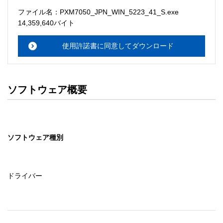
ソフトウェアのサポート 

ファイル名：PXM7050_JPN_WIN_5223_41_S.exe
・本サーバでは、ユーザーサポートは行いません。搭載ソ
14,359,640バイト
フトウェアについてのお問い合わせは、最寄りのインフォ
メーションセンターまでお願い

使用許諾書に同意してダウンロード
　いたします。ファイル解凍後に必ずドキュメントファイ
ルをお読み下さい。 

ソフトウェアの保証範囲 

ソフトウェア概要
・ソフトウェアのダウンロード・導入はお客様の責任にお
いて行っていただきます。 

・ソフトウェアは、予告せず改良、変更することがありま
す。 

ソフトウェア種別
著作権者 

配布ソフトウェアの著作権は、特に記載のあるものを除き
セイコーエプソン株式会社に帰属します。
ドライバー