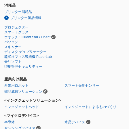
消耗品
プリンター消耗品
プリンター製品情報
プロジェクター
スマートグラス
ウオッチ：Orient Star / Orient
パソコン
スキャナー
ディスク デュプリケーター
乾式オフィス製紙機 PaperLab
会計ソフト
印刷管理セキュリティー
産業向け製品
産業用ロボット
スマート振動センサー
部品成形ソリューション
<インクジェットソリューション>
インクジェットヘッド
インクジェットによるものづくり
<マイクロデバイス>
半導体
水晶デバイス
センシングデバイス