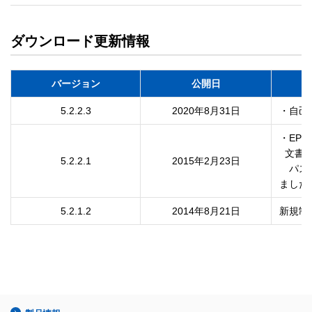
ダウンロード更新情報
バージョン
公開日
5.2.2.3
2020年8月31日
・自己
・EPS
  文書を開くパスワードを設定してもPDFファイルを開く際に

5.2.2.1
2015年2月23日
　パス
ました
5.2.1.2
2014年8月21日
新規制