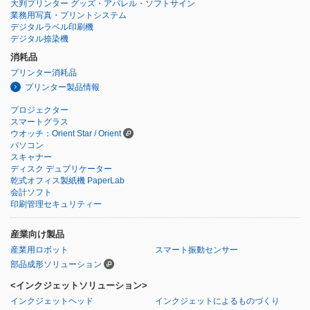
大判プリンター グッズ・アパレル・ソフトサイン
業務用写真・プリントシステム
デジタルラベル印刷機
デジタル捺染機
消耗品
プリンター消耗品
プリンター製品情報
プロジェクター
スマートグラス
ウオッチ：Orient Star / Orient
パソコン
スキャナー
ディスク デュプリケーター
乾式オフィス製紙機 PaperLab
会計ソフト
印刷管理セキュリティー
産業向け製品
産業用ロボット
スマート振動センサー
部品成形ソリューション
<インクジェットソリューション>
インクジェットヘッド
インクジェットによるものづくり