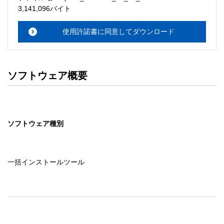
・本サーバでは、ユーザーサポートは行いません。搭載ソ
3,141,096バイト
フトウェアについてのお問い合わせは、最寄りのインフォ
メーションセンターまでお願い

使用許諾書に同意してダウンロード
　いたします。ファイル解凍後に必ずドキュメントファイ
ルをお読み下さい。 

ソフトウェアの保証範囲 

ソフトウェア概要
・ソフトウェアのダウンロード・導入はお客様の責任にお
いて行っていただきます。 

・ソフトウェアは、予告せず改良、変更することがありま
す。 

ソフトウェア種別
著作権者 

配布ソフトウェアの著作権は、特に記載のあるものを除き
セイコーエプソン株式会社に帰属します。
一括インストールツール