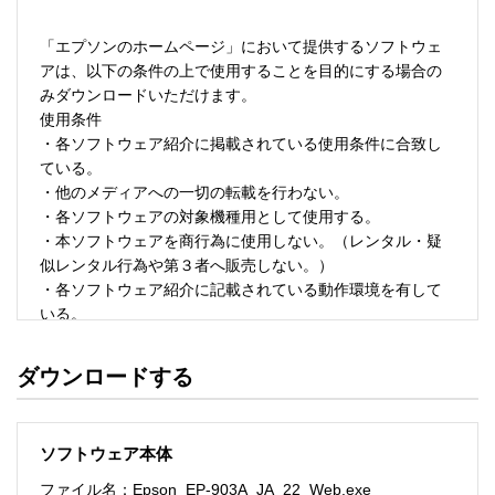
「エプソンのホームページ」において提供するソフトウェ
アは、以下の条件の上で使用することを目的にする場合の
みダウンロードいただけます。 

使用条件 

・各ソフトウェア紹介に掲載されている使用条件に合致し
ている。 

・他のメディアへの一切の転載を行わない。 

・各ソフトウェアの対象機種用として使用する。 

・本ソフトウェアを商行為に使用しない。（レンタル・疑
似レンタル行為や第３者へ販売しない。） 

・各ソフトウェア紹介に記載されている動作環境を有して
いる。 

・本ソフトウェアにより生じたいかなる損害についてもセ
イコーエプソンにその責任を問わない。 

ダウンロードする
・ソフトウェアを改変、またはリバースエンジニアリング
をしない。 

・日本国内のみで使用する。 

ソフトウェア本体
ソフトウェアのサポート 

ファイル名：Epson_EP-903A_JA_22_Web.exe