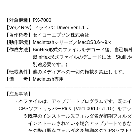
【対象機種】PX-7000

【Ver／Rev】ドライバ : Driver Ver.1.11J

【著作権者】セイコーエプソン株式会社

【動作環境】Macintoshシリーズ／MacOS8.6〜9.x

【作成方法】BinHex形式のファイルをデコード後、自己解凍
　　　　　　(BinHex形式ファイルのデコードには、StuffItやCo
　　　　　　別途必要です。)

【転載条件】他のメディアへの一切の転載を禁止します。

【備　　考】Macintosh専用

================================================
【注意事項】

　　・本ファイルは、アップデートプログラムです。既にイ
　　　CPSソフトリッパーPlus（Ver1.00/1.01/1.10）を
　　　　※既存のインストール先フォルダ名が初期フォルダ
　　　　　インストールされている場合アップデートできな
　　　　　その際は既存フォルダ名を初期名の"CPSソフトリッ