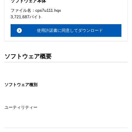
ソフトウェア本体
ソフトウェアのサポート 

ファイル名：cps7u111.hqx
・本サーバでは、ユーザーサポートは行いません。搭載ソ
3,721,687バイト
フトウェアについてのお問い合わせは、最寄りのインフォ
メーションセンターまでお願い

使用許諾書に同意してダウンロード
　いたします。ファイル解凍後に必ずドキュメントファイ
ルをお読み下さい。 

ソフトウェアの保証範囲 

ソフトウェア概要
・ソフトウェアのダウンロード・導入はお客様の責任にお
いて行っていただきます。 

・ソフトウェアは、予告せず改良、変更することがありま
す。 

ソフトウェア種別
著作権者 

配布ソフトウェアの著作権は、特に記載のあるものを除き
セイコーエプソン株式会社に帰属します。
ユーティリティー