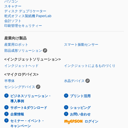
パソコン
スキャナー
ディスク デュプリケーター
乾式オフィス製紙機 PaperLab
会計ソフト
印刷管理セキュリティー
産業向け製品
産業用ロボット
スマート振動センサー
部品成形ソリューション
<インクジェットソリューション>
インクジェットヘッド
インクジェットによるものづくり
<マイクロデバイス>
半導体
水晶デバイス
センシングデバイス
ビジネスソリューション・
プリント活用
導入事例
サポート&ダウンロード
ショッピング
企業情報
お問い合わせ
セミナー・イベント・
ログイン
キャンペーン