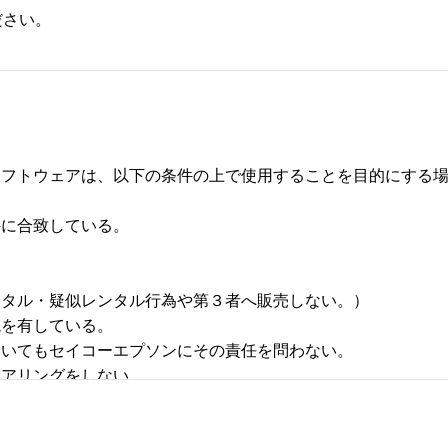
ださい。
フトウェアは、以下の条件の上で使用することを目的にする場合
合致している。 



タル・疑似レンタル行為や第３者へ販売しない。） 

有している。 

いてもセイコーエプソンにその責任を問わない。 

リングをしない。 
