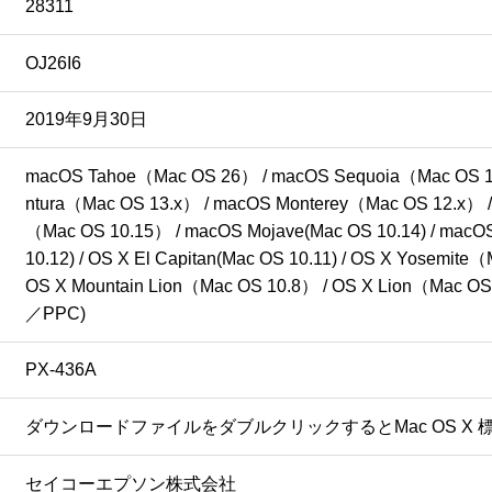
28311
OJ26I6
2019年9月30日
macOS Tahoe（Mac OS 26） / macOS Sequoia（Mac OS 1
ntura（Mac OS 13.x） / macOS Monterey（Mac OS 12.x） /
（Mac OS 10.15） / macOS Mojave(Mac OS 10.14) / macOS H
10.12) / OS X El Capitan(Mac OS 10.11) / OS X Yosemit
OS X Mountain Lion（Mac OS 10.8） / OS X Lion（Mac OS 10.
／PPC)
PX-436A
ダウンロードファイルをダブルクリックするとMac OS 
セイコーエプソン株式会社