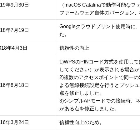
019年9月30日
（macOS Catalinaで動作可能な
ファームウェア自体のバージョン、
Googleクラウドプリント使用時
018年7月19日
た。
018年4月3日
信頼性の向上
1)WPSのPINコード方式を使用
してください）が表示される場合が
2)複数のアクセスポイントで同一の
016年8月18日
よる無線接続設定を行うとプッシュ
点を修正しました。

3)シンプルAPモードでの接続時
016年3月24日
信頼性向上のため。