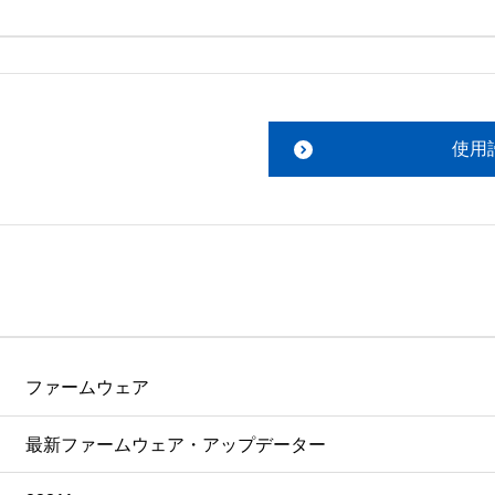
。搭載ソフトウェアについてのお問い合わせは、最寄りのイン
ファイルをお読み下さい。 

責任において行っていただきます。 

使用
あります。 

ものを除きセイコーエプソン株式会社に帰属します。
ファームウェア
最新ファームウェア・アップデーター