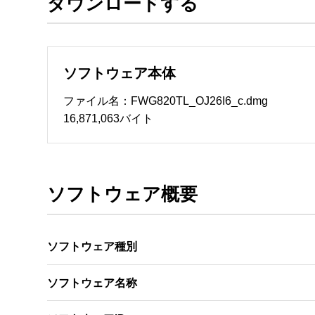
ダウンロードする
ソフトウェアのサポート 

・本サーバでは、ユーザーサポートは行いません
　いたします。ファイル解凍後に必ずドキュメント
ソフトウェア本体
ソフトウェアの保証範囲 

・ソフトウェアのダウンロード・導入はお客様の
ファイル名：FWG820TL_OJ26I6_c.dmg
・ソフトウェアは、予告せず改良、変更することが
16,871,063バイト
著作権者 

配布ソフトウェアの著作権は、特に記載のある
ソフトウェア概要
ソフトウェア種別
ソフトウェア名称