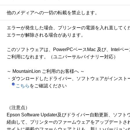
他のメディアへの一切の転載を禁止します。
エラーが発生した場合、プリンターの電源を入れ直してくだ
エラーが解除される場合があります。

このソフトウェアは、PowerPCベースMac 及び、Intelベース
ご利用になれます。（ユニバーサルバイナリー対応） 

～ MountainLion ご利用のお客様へ ～ 

・ダウンロードしたドライバー、ソフトウェアがインストー
こちら
をご確認ください 

（注意点） 

Epson Software Updater及びドライバー自動更新、ソ
経由して、プリンターのファームウェアをアップデートされ
サイトに掲載のファームウェアよりも、新しいバージョンが