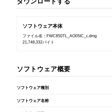
ダウンロードする
ソフトウェアのサポート 

・本サーバでは、ユーザーサポートは行いません
　いたします。ファイル解凍後に必ずドキュメント
ソフトウェア本体
ソフトウェアの保証範囲 

・ソフトウェアのダウンロード・導入はお客様の
ファイル名：FWC850TL_AO05IC_c.dmg
・ソフトウェアは、予告せず改良、変更することが
21,748,332バイト
著作権者 

配布ソフトウェアの著作権は、特に記載のある
ソフトウェア概要
ソフトウェア種別
ソフトウェア名称