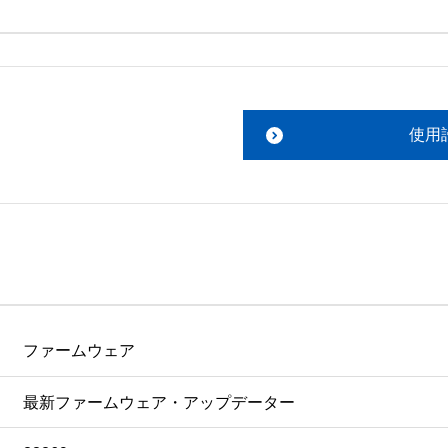
。搭載ソフトウェアについてのお問い合わせは、最寄りのイン
ファイルをお読み下さい。 

責任において行っていただきます。 

使用
あります。 

ものを除きセイコーエプソン株式会社に帰属します。
ファームウェア
最新ファームウェア・アップデーター