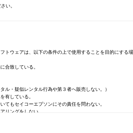
ださい。
フトウェアは、以下の条件の上で使用することを目的にする場合
合致している。 



タル・疑似レンタル行為や第３者へ販売しない。） 

有している。 

いてもセイコーエプソンにその責任を問わない。 

リングをしない。 
