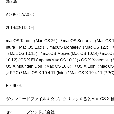
28269
AO05IC.AA05IC
2019年9月30日
macOS Tahoe（Mac OS 26） / macOS Sequoia（Mac OS 1
ntura（Mac OS 13.x） / macOS Monterey（Mac OS 12.x） /
（Mac OS 10.15） / macOS Mojave(Mac OS 10.14) / macOS H
10.12) / OS X El Capitan(Mac OS 10.11) / OS X Yosemit
OS X Mountain Lion（Mac OS 10.8） / OS X Lion（Mac OS 10.
／PPC) / Mac OS X 10.4.11 (Intel) / Mac OS X 10.4.11 (PPC
EP-4004
ダウンロードファイルをダブルクリックするとMac OS 
セイコーエプソン株式会社