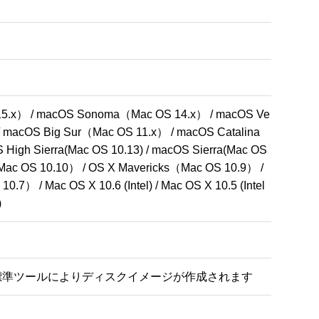
5.x） / macOS Sonoma（Mac OS 14.x） / macOS Ve
 macOS Big Sur（Mac OS 11.x） / macOS Catalina
igh Sierra(Mac OS 10.13) / macOS Sierra(Mac OS 
e（Mac OS 10.10） / OS X Mavericks（Mac OS 10.9） / 
7） / Mac OS X 10.6 (Intel) / Mac OS X 10.5 (Intel
)
X 標準ツールによりディスクイメージが作成されます