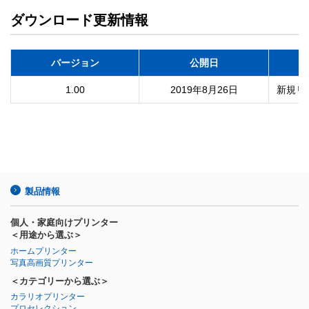
ダウンロード更新情報
バージョン
公開日
1.00
2019年8月26日
新規リ
製品情報
個人・家庭向けプリンター
＜用途から選ぶ＞
ホームプリンター
写真高画質プリンター
＜カテゴリーから選ぶ＞
カラリオプリンター
プロセレクション