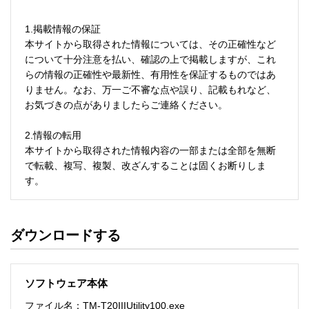
1.掲載情報の保証

本サイトから取得された情報については、その正確性など
について十分注意を払い、確認の上で掲載しますが、これ
らの情報の正確性や最新性、有用性を保証するものではあ
りません。なお、万一ご不審な点や誤り、記載もれなど、
お気づきの点がありましたらご連絡ください。 

2.情報の転用

本サイトから取得された情報内容の一部または全部を無断
で転載、複写、複製、改ざんすることは固くお断りしま
す。 

3.利用による損害の免責

ファイルのダウンロードなど、本サイトから取得された情
ダウンロードする
報のご利用により生じたお客様のソフトウェア・ハードウ
ェア上のトラブルやその他の損害(お客様のコンピュータ機
器に有害な影響を与える可能性のあるコンピュータウイル
ソフトウェア本体
スによる損害)について、当社および当社グループでは一切
の責任を負いかねます。 

ファイル名：TM-T20IIIUtility100.exe