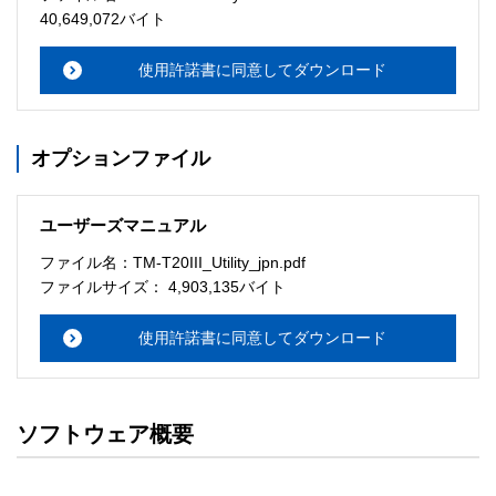
40,649,072バイト
4.掲載情報の変更

本サイト上の情報は予告なしに変更することがあります。
使用許諾書に同意してダウンロード
なお、理由の如何に関わらず、当社は、情報の変更及び本
サイトの運用の中断または中止から生じるいかなる損害に
ついても責任を負いません。 

オプションファイル
5.損害の責任

当社は皆様が本サイトの情報を使用されたこと、もしくは
ユーザーズマニュアル
ご使用になれなかったこと、また、本サイトをご利用にな
ったことにより生じるいかなる損害についても責任を負う
ファイル名：TM-T20III_Utility_jpn.pdf
ファイルサイズ： 4,903,135バイト
使用許諾書に同意してダウンロード
ソフトウェア概要