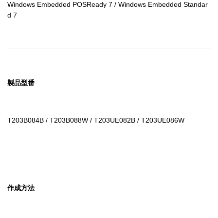
Windows Embedded POSReady 7 / Windows Embedded Standar
d 7
製品型番
T203B084B / T203B088W / T203UE082B / T203UE086W
作成方法