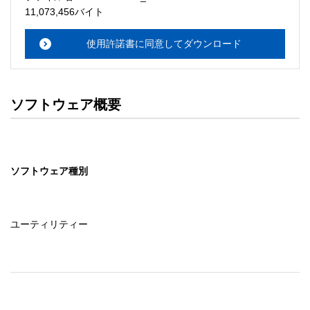
・本サーバでは、ユーザーサポートは行いません。搭載ソ
11,073,456バイト
フトウェアについてのお問い合わせは、最寄りのインフォ
メーションセンターまでお願い

使用許諾書に同意してダウンロード
　いたします。ファイル解凍後に必ずドキュメントファイ
ルをお読み下さい。 

ソフトウェアの保証範囲 

ソフトウェア概要
・ソフトウェアのダウンロード・導入はお客様の責任にお
いて行っていただきます。 

・ソフトウェアは、予告せず改良、変更することがありま
す。 

ソフトウェア種別
著作権者 

配布ソフトウェアの著作権は、特に記載のあるものを除き
セイコーエプソン株式会社に帰属します。
ユーティリティー