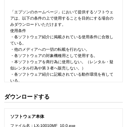
「エプソンのホームページ」において提供するソフトウェ
アは、以下の条件の上で使用することを目的にする場合の
みダウンロードいただけます。 

使用条件 

・各ソフトウェア紹介に掲載されている使用条件に合致し
ている。 

・他のメディアへの一切の転載を行わない。 

・各ソフトウェアの対象機種用として使用する。 

・本ソフトウェアを商行為に使用しない。（レンタル・疑
似レンタル行為や第３者へ販売しない。） 

・各ソフトウェア紹介に記載されている動作環境を有して
いる。 

・本ソフトウェアにより生じたいかなる損害についてもセ
イコーエプソンにその責任を問わない。 

ダウンロードする
・ソフトウェアを改変、またはリバースエンジニアリング
をしない。 

・日本国内のみで使用する。 

ソフトウェア本体
ソフトウェアのサポート 

ファイル名：LX-10010MF_10.0.exe