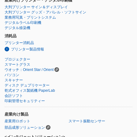
産業向けプリンター・デジタル印刷機
大判プリンター サイン＆ディスプレイ
大判プリンター グッズ・アパレル・ソフトサイン
業務用写真・プリントシステム
デジタルラベル印刷機
デジタル捺染機
消耗品
プリンター消耗品
プリンター製品情報
プロジェクター
スマートグラス
ウオッチ：Orient Star / Orient
パソコン
スキャナー
ディスク デュプリケーター
乾式オフィス製紙機 PaperLab
会計ソフト
印刷管理セキュリティー
産業向け製品
産業用ロボット
スマート振動センサー
部品成形ソリューション
<インクジェットソリューション>