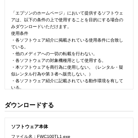
「エプソンのホームページ」において提供するソフトウェ
アは、以下の条件の上で使用することを目的にする場合の
みダウンロードいただけます。 

使用条件 

・各ソフトウェア紹介に掲載されている使用条件に合致し
ている。 

・他のメディアへの一切の転載を行わない。 

・各ソフトウェアの対象機種用として使用する。 

・本ソフトウェアを商行為に使用しない。（レンタル・疑
似レンタル行為や第３者へ販売しない。） 

・各ソフトウェア紹介に記載されている動作環境を有して
いる。 

・本ソフトウェアにより生じたいかなる損害についてもセ
イコーエプソンにその責任を問わない。 

ダウンロードする
・ソフトウェアを改変、またはリバースエンジニアリング
をしない。 

・日本国内のみで使用する。 

ソフトウェア本体
ソフトウェアのサポート 

ファイル名：FWC100TL1.exe