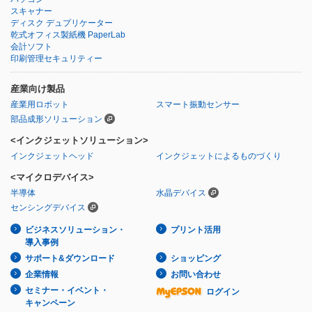
スキャナー
ディスク デュプリケーター
乾式オフィス製紙機 PaperLab
会計ソフト
印刷管理セキュリティー
産業向け製品
産業用ロボット
スマート振動センサー
部品成形ソリューション
<インクジェットソリューション>
インクジェットヘッド
インクジェットによるものづくり
<マイクロデバイス>
半導体
水晶デバイス
センシングデバイス
ビジネスソリューション・
プリント活用
導入事例
サポート&ダウンロード
ショッピング
企業情報
お問い合わせ
セミナー・イベント・
ログイン
キャンペーン