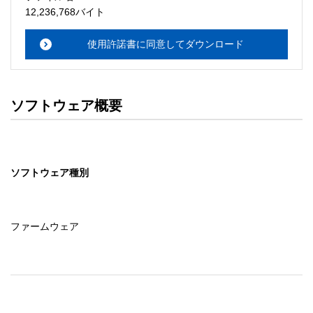
・本サーバでは、ユーザーサポートは行いません。搭載ソ
12,236,768バイト
フトウェアについてのお問い合わせは、最寄りのインフォ
メーションセンターまでお願い

使用許諾書に同意してダウンロード
　いたします。ファイル解凍後に必ずドキュメントファイ
ルをお読み下さい。 

ソフトウェアの保証範囲 

ソフトウェア概要
・ソフトウェアのダウンロード・導入はお客様の責任にお
いて行っていただきます。 

・ソフトウェアは、予告せず改良、変更することがありま
す。 

ソフトウェア種別
著作権者 

配布ソフトウェアの著作権は、特に記載のあるものを除き
セイコーエプソン株式会社に帰属します。
ファームウェア