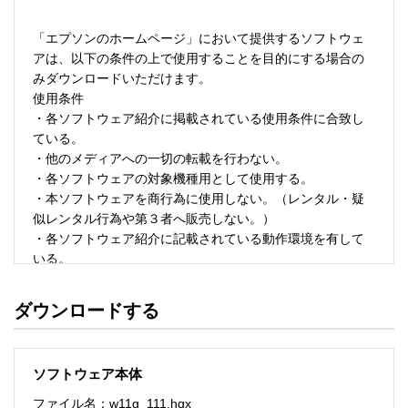
「エプソンのホームページ」において提供するソフトウェ
アは、以下の条件の上で使用することを目的にする場合の
みダウンロードいただけます。 

使用条件 

・各ソフトウェア紹介に掲載されている使用条件に合致し
ている。 

・他のメディアへの一切の転載を行わない。 

・各ソフトウェアの対象機種用として使用する。 

・本ソフトウェアを商行為に使用しない。（レンタル・疑
似レンタル行為や第３者へ販売しない。） 

・各ソフトウェア紹介に記載されている動作環境を有して
いる。 

・本ソフトウェアにより生じたいかなる損害についてもセ
イコーエプソンにその責任を問わない。 

ダウンロードする
・ソフトウェアを改変、またはリバースエンジニアリング
をしない。 

・日本国内のみで使用する。 

ソフトウェア本体
ソフトウェアのサポート 

ファイル名：w11g_111.hqx