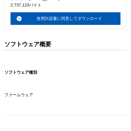
・本サーバでは、ユーザーサポートは行いません。搭載ソ
2,737,123バイト
フトウェアについてのお問い合わせは、最寄りのインフォ
メーションセンターまでお願い

使用許諾書に同意してダウンロード
　いたします。ファイル解凍後に必ずドキュメントファイ
ルをお読み下さい。 

ソフトウェアの保証範囲 

ソフトウェア概要
・ソフトウェアのダウンロード・導入はお客様の責任にお
いて行っていただきます。 

・ソフトウェアは、予告せず改良、変更することがありま
す。 

ソフトウェア種別
著作権者 

配布ソフトウェアの著作権は、特に記載のあるものを除き
セイコーエプソン株式会社に帰属します。
ファームウェア