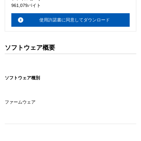
・本サーバでは、ユーザーサポートは行いません。搭載ソ
961,079バイト
フトウェアについてのお問い合わせは、最寄りのインフォ
メーションセンターまでお願い

使用許諾書に同意してダウンロード
　いたします。ファイル解凍後に必ずドキュメントファイ
ルをお読み下さい。 

ソフトウェアの保証範囲 

ソフトウェア概要
・ソフトウェアのダウンロード・導入はお客様の責任にお
いて行っていただきます。 

・ソフトウェアは、予告せず改良、変更することがありま
す。 

ソフトウェア種別
著作権者 

配布ソフトウェアの著作権は、特に記載のあるものを除き
セイコーエプソン株式会社に帰属します。
ファームウェア