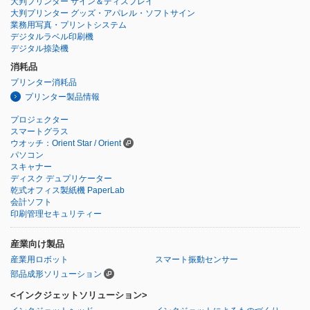
大判プリンター サイン＆ディスプレイ
大判プリンター グッズ・アパレル・ソフトサイン
業務用写真・プリントシステム
デジタルラベル印刷機
デジタル捺染機
消耗品
プリンター消耗品
プリンター製品情報
プロジェクター
スマートグラス
ウオッチ：Orient Star / Orient
パソコン
スキャナー
ディスク デュプリケーター
乾式オフィス製紙機 PaperLab
会計ソフト
印刷管理セキュリティー
産業向け製品
産業用ロボット
スマート振動センサー
部品成形ソリューション
<インクジェットソリューション>