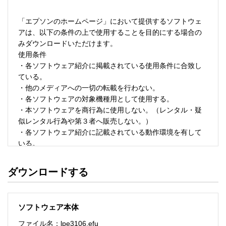
「エプソンのホームページ」において提供するソフトウェ
アは、以下の条件の上で使用することを目的にする場合の
みダウンロードいただけます。 

使用条件 

・各ソフトウェア紹介に掲載されている使用条件に合致し
ている。 

・他のメディアへの一切の転載を行わない。 

・各ソフトウェアの対象機種用として使用する。 

・本ソフトウェアを商行為に使用しない。（レンタル・疑
似レンタル行為や第３者へ販売しない。） 

・各ソフトウェア紹介に記載されている動作環境を有して
いる。 

・本ソフトウェアにより生じたいかなる損害についてもセ
イコーエプソンにその責任を問わない。 

ダウンロードする
・ソフトウェアを改変、またはリバースエンジニアリング
をしない。 

・日本国内のみで使用する。 

ソフトウェア本体
ソフトウェアのサポート 

ファイル名：lpe3106.efu