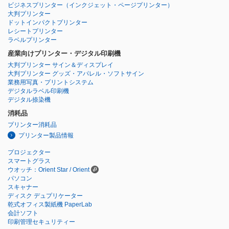
ビジネスプリンター
（インクジェット・ページプリンター）
大判プリンター
ドットインパクトプリンター
レシートプリンター
ラベルプリンター
産業向けプリンター・デジタル印刷機
大判プリンター サイン＆ディスプレイ
大判プリンター グッズ・アパレル・ソフトサイン
業務用写真・プリントシステム
デジタルラベル印刷機
デジタル捺染機
消耗品
プリンター消耗品
プリンター製品情報
プロジェクター
スマートグラス
ウオッチ：Orient Star / Orient
パソコン
スキャナー
ディスク デュプリケーター
乾式オフィス製紙機 PaperLab
会計ソフト
印刷管理セキュリティー