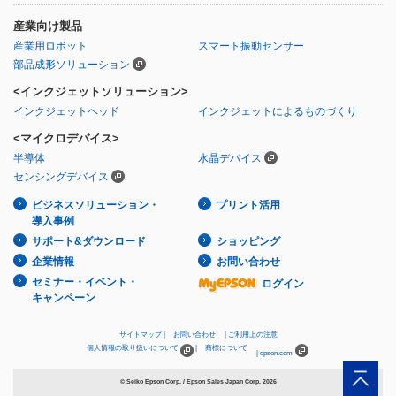
産業向け製品
産業用ロボット
スマート振動センサー
部品成形ソリューション
<インクジェットソリューション>
インクジェットヘッド
インクジェットによるものづくり
<マイクロデバイス>
半導体
水晶デバイス
センシングデバイス
ビジネスソリューション・
プリント活用
導入事例
サポート&ダウンロード
ショッピング
企業情報
お問い合わせ
セミナー・イベント・
ログイン
キャンペーン
サイトマップ
お問い合わせ
ご利用上の注意
個人情報の取り扱いについて
商標について
epson.com
© Seiko Epson Corp. / Epson Sales Japan Corp.
2026