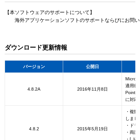
【本ソフトウェアのサポートについて】

　　海外アプリケーションソフトのサポートならびにお問い
ダウンロード更新情報
バージョン
公開日
Micr
適用後、
4.8.2A
2016年11月8日
Poin
に対応
・複数
しました
・ドラ
4.8.2
2015年5月19日
・両面
・[ 