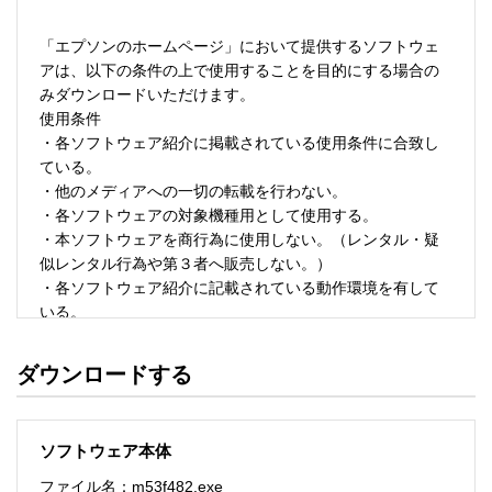
「エプソンのホームページ」において提供するソフトウェ
アは、以下の条件の上で使用することを目的にする場合の
みダウンロードいただけます。 

使用条件 

・各ソフトウェア紹介に掲載されている使用条件に合致し
ている。 

・他のメディアへの一切の転載を行わない。 

・各ソフトウェアの対象機種用として使用する。 

・本ソフトウェアを商行為に使用しない。（レンタル・疑
似レンタル行為や第３者へ販売しない。） 

・各ソフトウェア紹介に記載されている動作環境を有して
いる。 

・本ソフトウェアにより生じたいかなる損害についてもセ
イコーエプソンにその責任を問わない。 

ダウンロードする
・ソフトウェアを改変、またはリバースエンジニアリング
をしない。 

・日本国内のみで使用する。 

ソフトウェア本体
ソフトウェアのサポート 

ファイル名：m53f482.exe