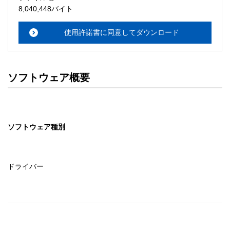
・本サーバでは、ユーザーサポートは行いません。搭載ソ
8,040,448バイト
フトウェアについてのお問い合わせは、最寄りのインフォ
メーションセンターまでお願い

使用許諾書に同意してダウンロード
　いたします。ファイル解凍後に必ずドキュメントファイ
ルをお読み下さい。 

ソフトウェアの保証範囲 

ソフトウェア概要
・ソフトウェアのダウンロード・導入はお客様の責任にお
いて行っていただきます。 

・ソフトウェアは、予告せず改良、変更することがありま
す。 

ソフトウェア種別
著作権者 

配布ソフトウェアの著作権は、特に記載のあるものを除き
セイコーエプソン株式会社に帰属します。
ドライバー